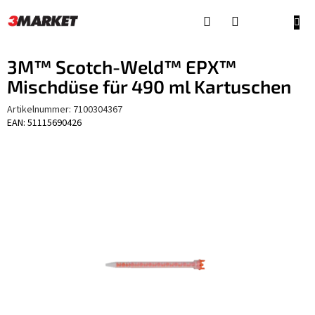
Zum
Inhalt
WAR
springen
3M™ Scotch-Weld™ EPX™
Mischdüse für 490 ml Kartuschen
Artikelnummer:
7100304367
EAN: 51115690426