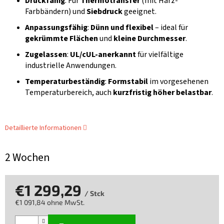
Druckfähig
: Für
Thermotransfer
(mit Harz-
Farbbändern) und
Siebdruck
geeignet.
Anpassungsfähig
:
Dünn und flexibel
– ideal für
gekrümmte Flächen
und
kleine Durchmesser
.
Zugelassen
:
UL/cUL-anerkannt
für vielfältige
industrielle Anwendungen.
Temperaturbeständig
:
Formstabil
im vorgesehenen
Temperaturbereich, auch
kurzfristig höher belastbar
.
Detaillierte Informationen
2 Wochen
€1 299,29
/ Stck
€1 091,84 ohne MwSt.
Verkaufspreis: