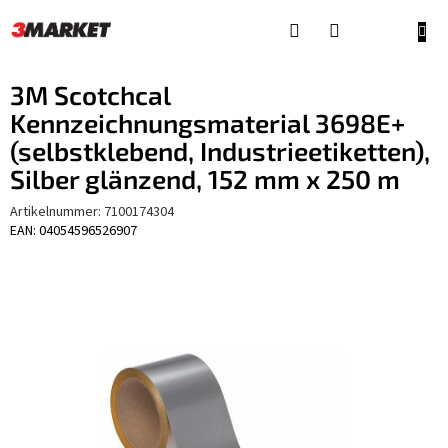
Zum
Inhalt
WAR
springen
3M Scotchcal
Kennzeichnungsmaterial 3698E+
(selbstklebend, Industrieetiketten),
Silber glänzend, 152 mm x 250 m
Artikelnummer:
7100174304
EAN: 04054596526907