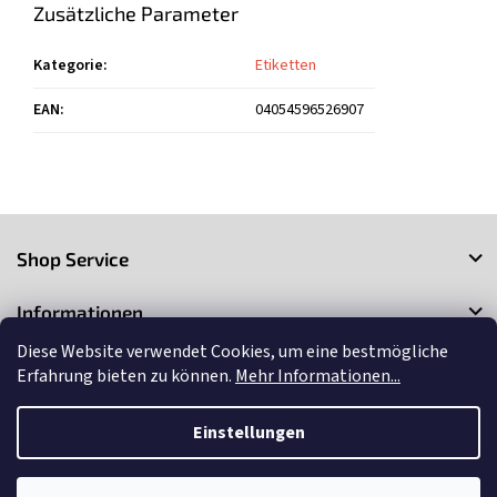
Zusätzliche Parameter
Kategorie
:
Etiketten
EAN
:
04054596526907
F
u
Shop Service
ß
z
Informationen
e
i
Diese Website verwendet Cookies, um eine bestmögliche
Kontakt
l
Erfahrung bieten zu können.
Mehr Informationen...
e
Einstellungen
Copyright 2026
3Market
. Alle Rechte vorbehalten.
Cookie-
Einstellungen ändern