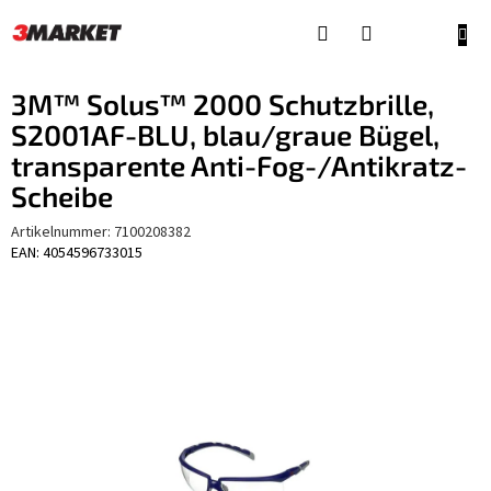
Zum
Inhalt
WAR
springen
3M™ Solus™ 2000 Schutzbrille,
S2001AF-BLU, blau/graue Bügel,
transparente Anti-Fog-/Antikratz-
Scheibe
Artikelnummer:
7100208382
EAN: 4054596733015