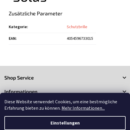
Zusätzliche Parameter
Kategorie
:
Schutzbrille
EAN
:
4054596733015
F
u
Shop Service
ß
z
Informationen
e
i
Diese Website verwendet Cookies, um eine bestmögliche
Kontakt
l
Erfahrung bieten zu können.
Mehr Informationen...
e
Einstellungen
Copyright 2026
3Market
. Alle Rechte vorbehalten.
Cookie-