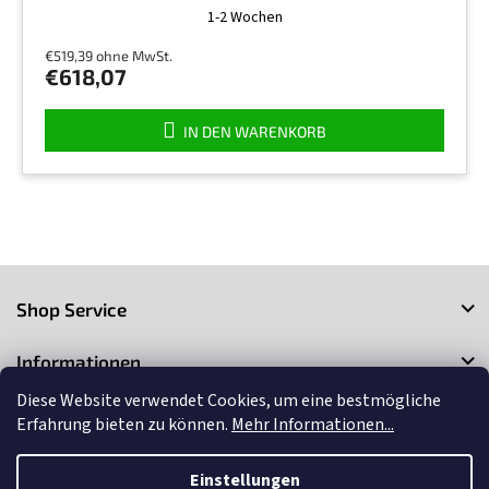
1-2 Wochen
€519,39 ohne MwSt.
€618,07
IN DEN WARENKORB
F
u
Shop Service
ß
z
Informationen
e
i
Diese Website verwendet Cookies, um eine bestmögliche
Kontakt
l
Erfahrung bieten zu können.
Mehr Informationen...
e
Einstellungen