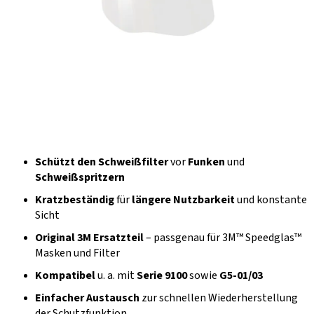
Schützt den Schweißfilter
vor
Funken
und
Schweißspritzern
Kratzbeständig
für
längere Nutzbarkeit
und konstante
Sicht
Original 3M Ersatzteil
– passgenau für 3M™ Speedglas™
Masken und Filter
Kompatibel
u. a. mit
Serie 9100
sowie
G5-01/03
Einfacher Austausch
zur schnellen Wiederherstellung
der Schutzfunktion