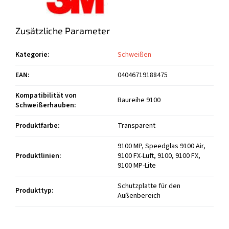
Zusätzliche Parameter
Kategorie
:
Schweißen
EAN
:
04046719188475
Kompatibilität von
Baureihe 9100
Schweißerhauben
:
Produktfarbe
:
Transparent
9100 MP, Speedglas 9100 Air,
Produktlinien
:
9100 FX-Luft, 9100, 9100 FX,
9100 MP-Lite
Schutzplatte für den
Produkttyp
:
Außenbereich