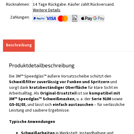
Rücknahmen:
14 Tage Rückgabe. Käufer zahlt Rückversand.
Weitere Details
Zahlungen:
Beschreibung
Produktdetailbeschreibung
Die 3M™ Speedglas™ äußere Vorsatzscheibe schützt den
Schweißfilter zuverlässig vor Funken und Spritzern
und
sorgt dank
kratzbeständiger Oberfläche
für klare Sicht im
Arbeitsalltag. Als
Original-Ersatzteil
ist sie
kompatibel mit
3M™ Speedglas™ Schweißmasken
, u. a. der
Serie 9100
sowie
G5-01/03
, und lässt sich
einfach austauschen
– für verlässliche
Leistung und saubere Ergebnisse.
Typische Anwendungen
Schweißarbeiten
in Werkstatt, Instandhaltung und