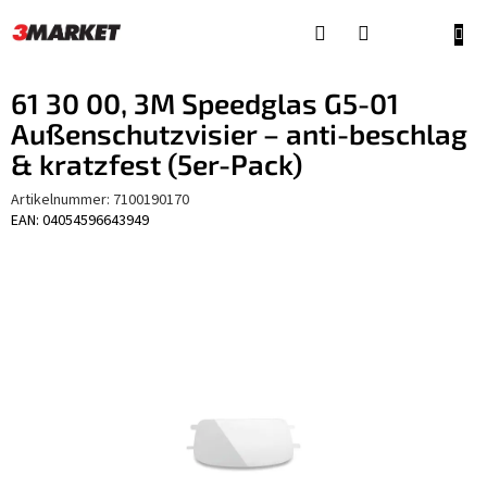
Zum
Inhalt
WAR
springen
61 30 00, 3M Speedglas G5-01
Außenschutzvisier – anti-beschlag
& kratzfest (5er-Pack)
Artikelnummer:
7100190170
EAN: 04054596643949