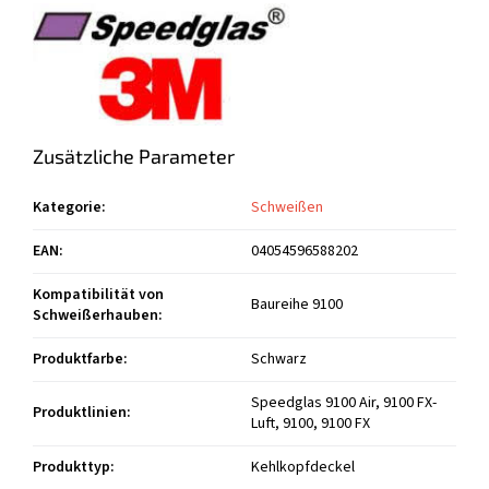
Zusätzliche Parameter
Kategorie
:
Schweißen
EAN
:
04054596588202
Kompatibilität von
Baureihe 9100
Schweißerhauben
:
Produktfarbe
:
Schwarz
Speedglas 9100 Air, 9100 FX-
Produktlinien
:
Luft, 9100, 9100 FX
Produkttyp
:
Kehlkopfdeckel