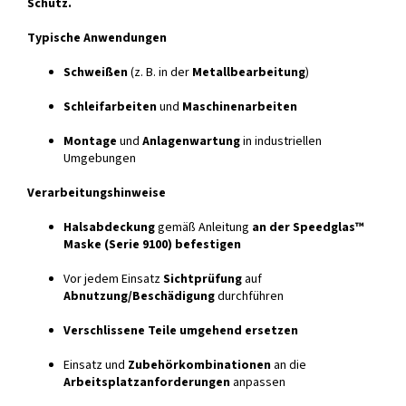
Schutz.
Typische Anwendungen
Schweißen
(z. B. in der
Metallbearbeitung
)
Schleifarbeiten
und
Maschinenarbeiten
Montage
und
Anlagenwartung
in industriellen
Umgebungen
Verarbeitungshinweise
Halsabdeckung
gemäß Anleitung
an der Speedglas™
Maske (Serie 9100) befestigen
Vor jedem Einsatz
Sichtprüfung
auf
Abnutzung/Beschädigung
durchführen
Verschlissene Teile umgehend ersetzen
Einsatz und
Zubehörkombinationen
an die
Arbeitsplatzanforderungen
anpassen