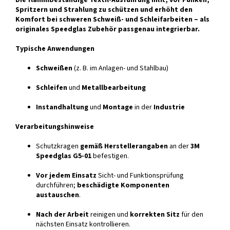
Die flammbeständige Textil-Ausführung hilft, vor Funken,
Spritzern und Strahlung zu schützen und erhöht den
Komfort bei schweren Schweiß- und Schleifarbeiten – als
originales Speedglas Zubehör passgenau integrierbar.
Typische Anwendungen
Schweißen
(z. B. im Anlagen- und Stahlbau)
Schleifen
und
Metallbearbeitung
Instandhaltung
und
Montage
in der
Industrie
Verarbeitungshinweise
Schutzkragen
gemäß Herstellerangaben
an der
3M
Speedglas G5-01
befestigen.
Vor jedem Einsatz
Sicht- und Funktionsprüfung
durchführen;
beschädigte Komponenten
austauschen
.
Nach der Arbeit
reinigen und
korrekten Sitz
für den
nächsten Einsatz kontrollieren.