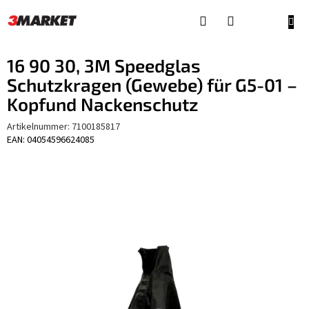
Zum
Inhalt
WAR
springen
16 90 30, 3M Speedglas
Schutzkragen (Gewebe) für G5-01 –
Kopfund Nackenschutz
Artikelnummer:
7100185817
EAN: 04054596624085