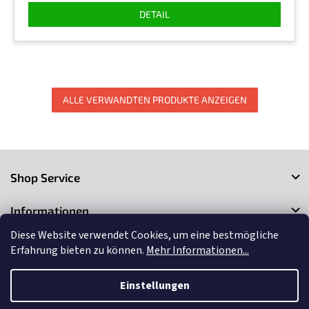
DETAIL
ALLE VERWANDTEN PRODUKTE ANZEIGEN
F
u
Shop Service
ß
z
Informationen
e
i
Diese Website verwendet Cookies, um eine bestmögliche
Kontakt
l
Erfahrung bieten zu können.
Mehr Informationen...
e
Einstellungen
Copyright 2026
3Market
. Alle Rechte vorbehalten.
Cookie-