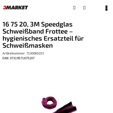
Zum
Inhalt
WAR
springen
16 75 20, 3M Speedglas
Schweißband Frottee –
hygienisches Ersatzteil für
Schweißmasken
Artikelnummer:
7100080253
EAN: 07319571675207