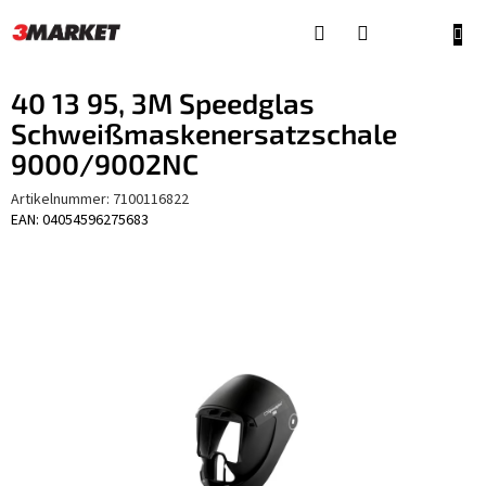
Zum
Inhalt
WAR
springen
40 13 95, 3M Speedglas
Schweißmaskenersatzschale
9000/9002NC
Artikelnummer:
7100116822
EAN: 04054596275683