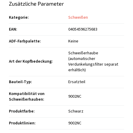
Zusätzliche Parameter
Kategorie
:
Schweißen
EAN
:
04054596275683
ADF-Farbpalette
:
Keine
Schweißerhaube
(automatischer
Art der Kopfbedeckung
:
Verdunkelungsfilter separat
erhältlich)
Bauteil-Typ
:
Ersatzteil
Kompatibilität von
9002NC
Schweißerhauben
:
Produktfarbe
:
Schwarz
Produktlinien
:
9002NC