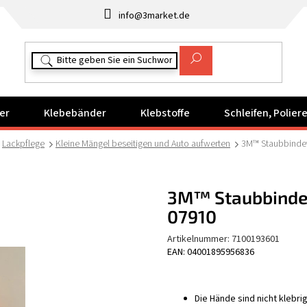
info@3market.de
er
Klebebänder
Klebstoffe
Schleifen, Polie
Lackpflege
Kleine Mängel beseitigen und Auto aufwerten
3M™ Staubbindev
3M™ Staubbindev
07910
Artikelnummer:
7100193601
EAN: 04001895956836
Die Hände sind nicht klebr