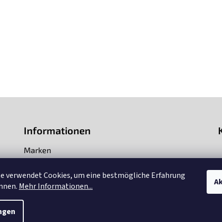
Informationen
Marken
Impressum
te verwendet Cookies, um eine bestmögliche Erfahrung
Ak
önnen.
Mehr Informationen...
Über uns
ngen