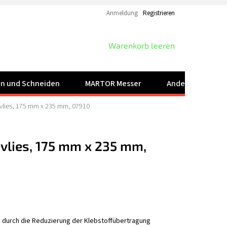
Anmeldung
Registrieren
WARENKORB
Warenkorb leeren
ren und Schneiden
MARTOR Messer
Andere Produkt
lies, 175 mm x 235 mm, 07910
lies, 175 mm x 235 mm,
ig durch die Reduzierung der Klebstoffübertragung