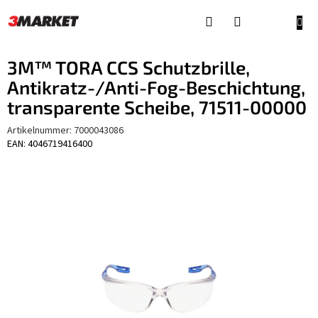
Zum
Inhalt
WAR
springen
3M™ TORA CCS Schutzbrille,
Antikratz-/Anti-Fog-Beschichtung,
transparente Scheibe, 71511-00000
Artikelnummer:
7000043086
EAN: 4046719416400