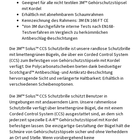
Geeignet für alle nicht textilen 3M™ Gehörschutzstöpsel
mit Kordel
Erhältlich mit abnehmbarem Schaumrahmen
Kennzeichnung des Rahmens: 3M EN 166 FT CE
*Von 3M durchgeführte interne Tests nach EN168-
Testverfahren im Vergleich zu herkömmlichen
Antibeschlag-Beschichtungen
Die 3M™ Solus™ CCS Schutzbrille ist unsere randlose Schutzbrille
mit limettengrünen Bügeln, die über ein Corded Control System
(CCS) zum Befestigen von Gehörschutzstöpseln mit Kordel
verfügt. Die Polycarbonatscheiben bieten dank beidseitiger
Scotchgard™ Antibeschlag- und Antikratz-Beschichtung
hervorragende Sicht und verlängerte Haltbarkeit. Erhältlich in
verschiedenen Scheibenoptionen.
Die 3M™ Solus™ CCS Schutzbrille schützt Benutzer in
Umgebungen mit andauerndem Lärm. Unsere rahmenlose
Schutzbrille verfügt über limettengrüne Bügel, die mit einem
Corded Control System (CCS) ausgestattet sind, an dem sich
jederzeit spezielle E-A-R™ Gehörschutzstöpsel mit Kordel
befestigen lassen. Die einzigartige Gestaltung der Bügel hält die
Schnüre von Gehörschutzstöpseln sicher und ohne Verheddern
an Ort und Stelle. Wenn vorübergehend keine