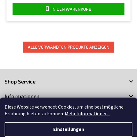
IN DEN WARENKORB
ALLE VERWANDTEN PRODUKTE ANZEIGEN
F
u
Shop Service
ß
z
Informationen
e
i
Diese Website verwendet Cookies, um eine bestmögliche
Kontakt
l
Erfahrung bieten zu können.
Mehr Informationen...
e
Einstellungen
Copyright 2026
3Market
. Alle Rechte vorbehalten.
Cookie-