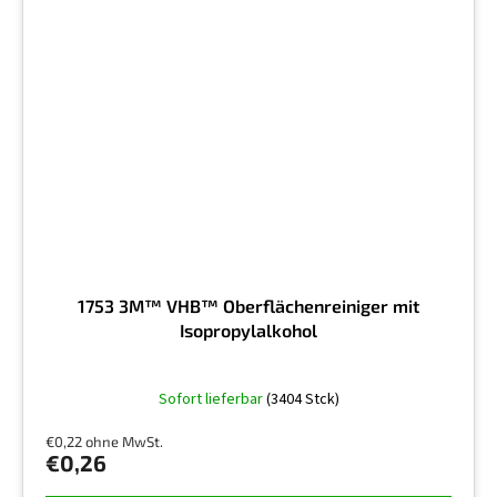
1753 3M™ VHB™ Oberflächenreiniger mit
Isopropylalkohol
Die
Sofort lieferbar
(3404 Stck)
durchschnittliche
Produktbewertung
€0,22 ohne MwSt.
ist
€0,26
5,0
von