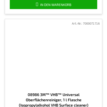
5
IN DEN WARENKORB
Sternen.
Art.-Nr.:
7000071716
08986 3M™ VHB™ Universal
Oberflächenreiniger, 1 l Flasche
(Isopropylalkohol VHB Surface cleaner)