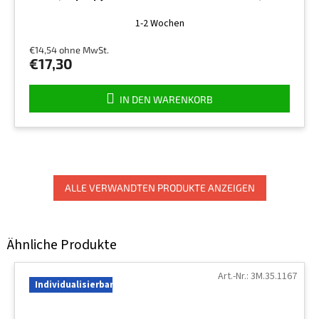
Die
1-2 Wochen
durchschnittliche
Produktbewertung
€14,54 ohne MwSt.
ist
€17,30
4,5
von
5
IN DEN WARENKORB
Sternen.
ALLE VERWANDTEN PRODUKTE ANZEIGEN
Art.-Nr.:
3M.35.1167
Individualisierbar