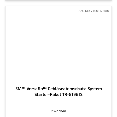
Art.-Nr.:
7100169180
3M™ Versaflo™ Gebläseatemschutz-System
Starter-Paket TR-819E IS
2 Wochen