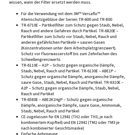
wissen, wann der Filter ersetzt werden muss.
Für die Verwendung mit dem 3M™ Versaflo™
Atemschutzgebläse der Serien TR-600 und TR-800
TR-6710E – Partikelfilter zum Schutz gegen Staub, Nebel,
Rauch und andere Gefahren durch Partikel. TR-6820E –
Partikelfilter zum Schutz vor Staub, Nebel, Rauch und
anderen gefährlichen Partikeln + sauren Gasen
(Konzentrationen unter dem Arbeitsplatzgrenzwert).
Schutz vor Fluorwasserstoff bis zum Zehnfachen des
Schwellengrenzwerts
TR-6110E – A1P – Schutz gegen organische Dämpfe,
Staub, Nebel, Rauch und Partikel. TR-6130E – ABE1P –
Schutz gegen organische Dämpfe, anorganische Dämpfe,
saure Gase, Staub, Nebel, Rauch und Partikel. TR-6310E –
A2P – Schutz gegen organische Dämpfe, Staub, Nebel,
Rauch und Partikel
TR-6580E – ABE2K1HgP – Schutz gegen organische
Dämpfe, anorganische Dämpfe, saure Gase, Ammoniak,
Staub, Nebel, Rauch und Partikel
CE-zugelassen für EN 12941 (TH2 oder TH3, je nach
kombiniertem Kopfteil) und EN 12942 (TM2 oder TM3 je
nach kombinierter Gesichtsmaske)
Einfache Anbringung