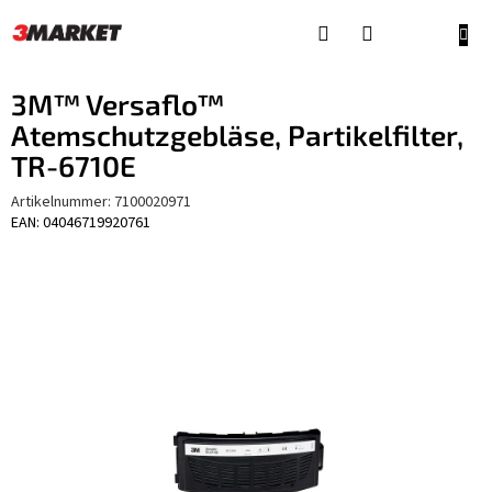
Zum
Inhalt
WAR
springen
3M™ Versaflo™
Atemschutzgebläse, Partikelfilter,
TR-6710E
Artikelnummer:
7100020971
EAN: 04046719920761