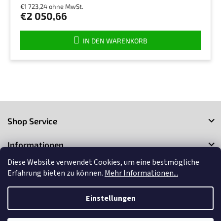
€1 723,24 ohne MwSt.
€2 050,66
IN DEN WARENKORB
F
u
Shop Service
ß
z
Informationen
e
i
Diese Website verwendet Cookies, um eine bestmögliche
Kontakt
l
Erfahrung bieten zu können.
Mehr Informationen...
e
Einstellungen
Copyright 2026
3Market
. Alle Rechte vorbehalten.
Cookie-
Einstellungen ändern