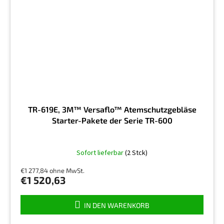
TR-619E, 3M™ Versaflo™ Atemschutzgebläse
Starter-Pakete der Serie TR-600
Sofort lieferbar
(2 Stck)
€1 277,84 ohne MwSt.
€1 520,63
IN DEN WARENKORB