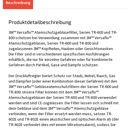
Beschreibung
Produktdetailbeschreibung
3M™ Versaflo™ Atemschutzgebläsefilter, Serien TR-600 und TR-
800 schützen bei Verwendung zusammen mit 3M™ Versaflo™
Atemschutzgebläsen, Serien TR-600 und TR-800 und
zugelassenen 3M™ Kopfteilen, Hauben oder Gesichtsmasken.
Die Filter sind in verschiedenen spezifischen Ausführungen
erhältlich, die nur für einzelne Gefahren oder für kombinierte
Gefahren durch Partikel, Gase und Dämpfe schützen.
Der Druckluftregler bietet Schutz vor Staub, Nebel, Rauch, Gas
und Dämpfen (oder einer Kombination dieser Gefahren) mit den
3M™ Versaflo™ Gebläseatemschutzfiltern der Serien TR-600 und
TR-800. Unsere Filter können mit dem 3M™ Versaflo™
Atemschutzgebläsen der Serien TR-600 und TR-800 verwendet
werden und sind CE-zugelassen. Die Filter lassen sich schnell mit
dem Gebläse und dem 3M™ Versaflo™ Atemschutzgebläse
verbinden, wenn der Filter ersetzt werden muss, setzen TR-
602E und TR-802E einen akustischen und optischen Alarm ab (der
TR-602E verbindet dies mit einem Vibrationsalarm), sodass Sie