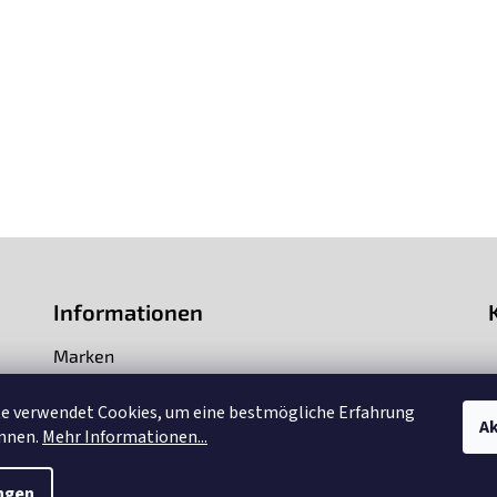
Informationen
Marken
Impressum
te verwendet Cookies, um eine bestmögliche Erfahrung
Ak
önnen.
Mehr Informationen...
Über uns
ngen