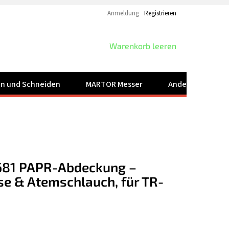
Anmeldung
Registrieren
WARENKORB
Warenkorb leeren
ren und Schneiden
MARTOR Messer
Andere Produkt
681 PAPR-Abdeckung –
se & Atemschlauch, für TR-