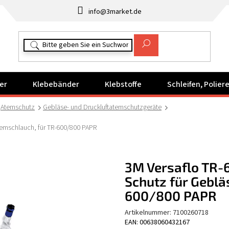
info@3market.de
er
Klebebänder
Klebstoffe
Schleifen, Polie
Atemschutz
Gebläse- und Druckluftatemschutzgeräte
temschlauch, für TR-600/800 PAPR
3M Versaflo TR-
Schutz für Geblä
600/800 PAPR
Artikelnummer:
7100260718
EAN: 00638060432167