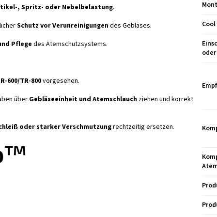
Mont
tikel-, Spritz- oder Nebelbelastung
.
Cool
licher
Schutz vor Verunreinigungen
des Gebläses.
Eins
und Pflege
des Atemschutzsystems.
oder 
R-600/TR-800
vorgesehen.
Empf
aben über
Gebläseeinheit und Atemschlauch
ziehen und korrekt
chleiß oder starker Verschmutzung
rechtzeitig ersetzen.
Komp
Komp
Atem
Prod
Prod