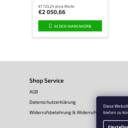
€1 723,24 ohne MwSt.
€2 050,66
IN DEN WARENKORB
F
u
ß
Shop Service
z
e
AGB
i
l
Datenschutzerklärung
Diese Websi
e
bieten zu k
Widerrufsbelehrung & Widerrufsformular
Einstellu