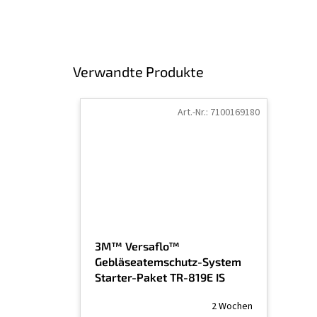
Verwandte Produkte
Art.-Nr.:
7100169180
3M™ Versaflo™
Gebläseatemschutz-System
Starter-Paket TR-819E IS
2 Wochen