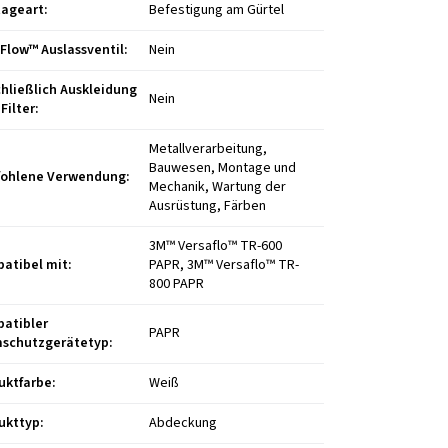
ageart
:
Befestigung am Gürtel
 Flow™ Auslassventil
:
Nein
chließlich Auskleidung
Nein
Filter
:
Metallverarbeitung,
Bauwesen, Montage und
ohlene Verwendung
:
Mechanik, Wartung der
Ausrüstung, Färben
3M™ Versaflo™ TR-600
atibel mit
:
PAPR, 3M™ Versaflo™ TR-
800 PAPR
atibler
PAPR
schutzgerätetyp
:
uktfarbe
:
Weiß
ukttyp
:
Abdeckung