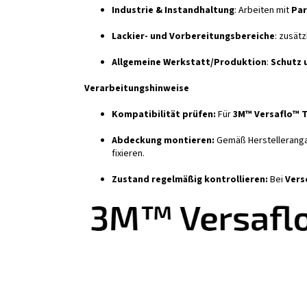
Industrie & Instandhaltung
: Arbeiten mit
Par
Lackier- und Vorbereitungsbereiche
: zusätz
Allgemeine Werkstatt/Produktion
:
Schutz 
Verarbeitungshinweise
Kompatibilität prüfen:
Für
3M™ Versaflo™ T
Abdeckung montieren:
Gemäß Herstellerang
fixieren.
Zustand regelmäßig kontrollieren:
Bei
Vers