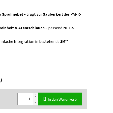
 & Sprühnebel
– trägt zur
Sauberkeit
des PAPR-
eeinheit & Atemschlauch
– passend zu
TR-
einfache Integration in bestehende
3M™
k)
In den Warenkorb