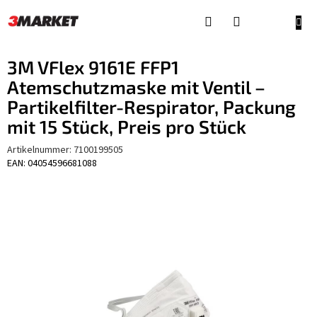
Zum
Inhalt
WAR
springen
3M VFlex 9161E FFP1
Atemschutzmaske mit Ventil –
Partikelfilter-Respirator, Packung
mit 15 Stück, Preis pro Stück
Artikelnummer:
7100199505
EAN: 04054596681088