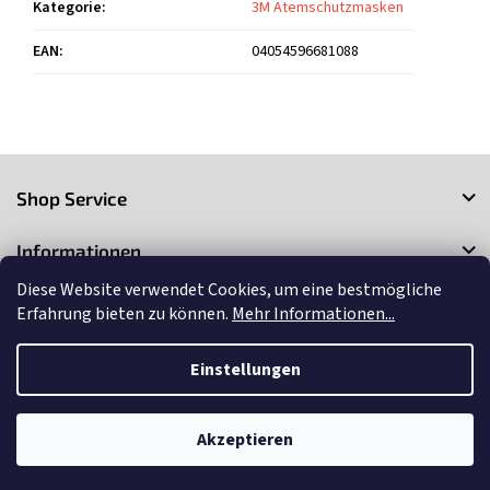
Kategorie
:
3M Atemschutzmasken
EAN
:
04054596681088
F
u
Shop Service
ß
z
Informationen
e
i
Diese Website verwendet Cookies, um eine bestmögliche
Kontakt
l
Erfahrung bieten zu können.
Mehr Informationen...
e
Einstellungen
Copyright 2026
3Market
. Alle Rechte vorbehalten.
Cookie-
Einstellungen ändern
Akzeptieren
Erstellt von Shoptet