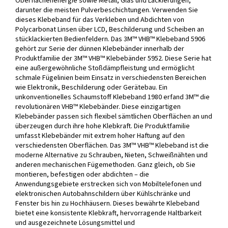
Oberflächenenergie sowie Metall, Glas und Lackierungen,
darunter die meisten Pulverbeschichtungen. Verwenden Sie
dieses Klebeband für das Verkleben und Abdichten von
Polycarbonat Linsen über LCD, Beschilderung und Scheiben an
stücklackierten Bedienfeldern. Das 3M™ VHB™ Klebeband 5906
gehört zur Serie der dünnen Klebebänder innerhalb der
Produktfamilie der 3M™ VHB™ Klebebänder 5952. Diese Serie hat
eine außergewöhnliche Stoßdämpfleistung und ermöglicht
schmale Fügelinien beim Einsatz in verschiedensten Bereichen
wie Elektronik, Beschilderung oder Gerätebau. Ein
unkonventionelles Schaumstoff Klebeband 1980 erfand 3M™ die
revolutionären VHB™ Klebebänder. Diese einzigartigen
Klebebänder passen sich flexibel sämtlichen Oberflächen an und
überzeugen durch ihre hohe Klebkraft. Die Produktfamilie
umfasst Klebebänder mit extrem hoher Haftung auf den
verschiedensten Oberflächen. Das 3M™ VHB™ Klebeband ist die
moderne Alternative zu Schrauben, Nieten, Schweißnähten und
anderen mechanischen Fügemethoden. Ganz gleich, ob Sie
montieren, befestigen oder abdichten – die
Anwendungsgebiete erstrecken sich von Mobiltelefonen und
elektronischen Autobahnschildern über Kühlschränke und
Fenster bis hin zu Hochhäusern. Dieses bewährte Klebeband
bietet eine konsistente Klebkraft, hervorragende Haltbarkeit
und ausgezeichnete Lösungsmittel und