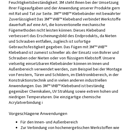
Feuchtigkeitsbeständigkeit. 3M steht Ihnen bei der Umsetzung
Ihrer Fügeaufgaben und der Anwendung unserer Produkte gern
mit Rat und Tat zur Seite. 3M™ VHB™ Klebebänder mit bewährter
Zuverlässigkeit Das 3M™ VHB™ Klebeband verbindet Werkstoffe
dauerhaft auf eine Art, die konventionelle mechanische
Fügemethoden nicht leisten können. Dieses Klebeband
verbessert das Erscheinungsbild des Endprodukts, da Nieten
und Schrauben entfallen, zugleich ist sofortige
Gebrauchsfestigkeit gegeben. Das Fügen mit 3M™ VHB™
Klebeband ist zumeist schneller als der Einsatz von Bohrer und
Schrauben oder Nieten oder von flüssigem Klebstoff. Unsere
vielseitig einsetzbaren Klebebänder können im Innen und
Außenbereich verwendet werden, zum Beispiel bei der Montage
von Fenstern, Türen und Schildern, im Elektronikbereich, in der
Konstruktionstechnik und in vielen anderen industriellen
Anwendungen. Das 3M™ VHB™ Klebeband ist beständig
gegenüber Chemikalien, UV Strahlung sowie extrem hohen und
niedrigen Temperaturen. Die einzigartige chemische
Acrylatverbindung i
Vorgeschlagene Anwendungen
Für den Innen- und Außenbereich
Zur Verbindung von hochenergetischen Werkstoffen wie