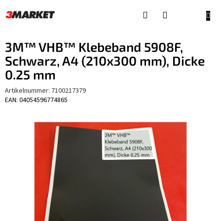
Zum
Inhalt
WAR
springen
3M™ VHB™ Klebeband 5908F,
Schwarz, A4 (210x300 mm), Dicke
0.25 mm
Artikelnummer:
7100217379
EAN: 04054596774865