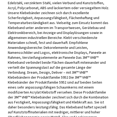
Edelstahl, verzinktem Stahl, vielen Verbund und Kunststoffen,
Acryl, Polycarbonat, ABS und lackiertem oder versiegeltem Holz.
Unsere Klebebänder zeichnen sich durch exzellente
Scherfestigkeit, Anpassungsfähigkeit, Flächenhaftung und
Temperaturbeständigkeit aus. Vielseitig zum Einsatz kommt das
Klebeband unter anderem im Transportwesen, Gerätebau und
Elektronikbereich, bei Anzeige und Displaylösungen sowie in
allgemeinen industriellen Bereiche. Klebt verschiedenste
Materialien schnell, fest und dauerhaft. Empfohlene
Anwendungsbereiche: Dekorelemente und Leisten,
Namensschilder und Logos, elektronische Displays, Paneele an
Rahmen, Versteifungselemente an Paneele Das 3M™ VHB™
Klebeband verbindet beide Flächen dauerhaft miteinander und
verteilt die Spannungslast auf die gesamte Länge der
Verbindung. Dream, Design, Deliver – mit 3M™ VHB™
Klebebändern der Produktfamilie 5952 Die 3M™ VHB™
Klebebänder der Produktfamilie 5952 sind auf beiden Seiten
eines sehr anpassungsfähigen Schaumkerns mit einem
modifizierten Acrylat Klebstoff versehen. Diese Produktfamilie
der 3M™ VHB™ Klebebänder zeichnet sich durch die Kombination
aus Festigkeit, Anpassungsfähigkeit und Klebkraft aus. Sie ist
daher besonders leistungsfähig. Das Klebeband haftet speziell
auf Kunststoffmaterialien mit niedriger, mittlerer und hoher