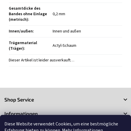
Gesamtdicke des
Bandes ohne Einlage
0,2 mm
(metrisch)
:
Innen/außen
:
Innen und außen
Trägermaterial
Actyl-Schaum
(Träger)
:
Dieser Artikel ist leider ausverkauft…
F
u
Shop Service
ß
z
Informationen
e
i
Diese Website verwendet Cookies, um eine bestmögliche
Kontakt
l
Erfahrung bieten zu können.
Mehr Informationen...