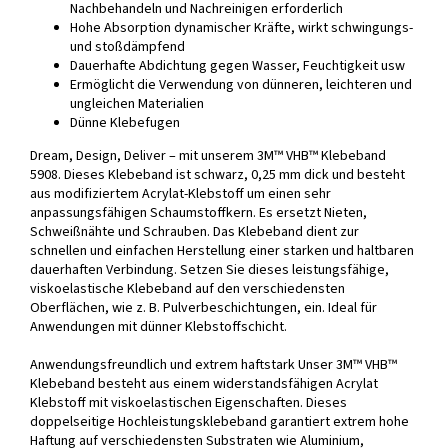
Nachbehandeln und Nachreinigen erforderlich
Hohe Absorption dynamischer Kräfte, wirkt schwingungs-
und stoßdämpfend
Dauerhafte Abdichtung gegen Wasser, Feuchtigkeit usw
Ermöglicht die Verwendung von dünneren, leichteren und
ungleichen Materialien
Dünne Klebefugen
Dream, Design, Deliver – mit unserem 3M™ VHB™ Klebeband
5908. Dieses Klebeband ist schwarz, 0,25 mm dick und besteht
aus modifiziertem Acrylat-Klebstoff um einen sehr
anpassungsfähigen Schaumstoffkern. Es ersetzt Nieten,
Schweißnähte und Schrauben. Das Klebeband dient zur
schnellen und einfachen Herstellung einer starken und haltbaren
dauerhaften Verbindung. Setzen Sie dieses leistungsfähige,
viskoelastische Klebeband auf den verschiedensten
Oberflächen, wie z. B. Pulverbeschichtungen, ein. Ideal für
Anwendungen mit dünner Klebstoffschicht.
Anwendungsfreundlich und extrem haftstark Unser 3M™ VHB™
Klebeband besteht aus einem widerstandsfähigen Acrylat
Klebstoff mit viskoelastischen Eigenschaften. Dieses
doppelseitige Hochleistungsklebeband garantiert extrem hohe
Haftung auf verschiedensten Substraten wie Aluminium,