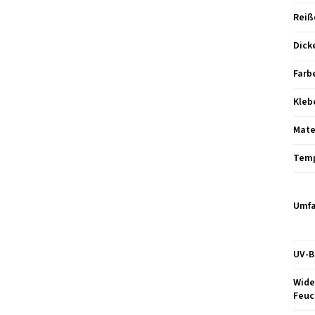
Reiß
Dick
Farb
Kleb
Mate
Temp
Umfa
UV-B
Wide
Feuc