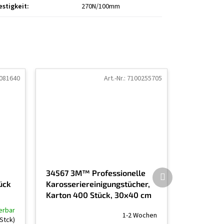
estigkeit
:
270N/100mm
081640
Art.-Nr.:
7100255705
Nächstes
34567 3M™ Professionelle
Produkt
tück
Karosseriereinigungstücher,
Karton 400 Stück, 30x40 cm
ferbar
1-2 Wochen
 Stck)