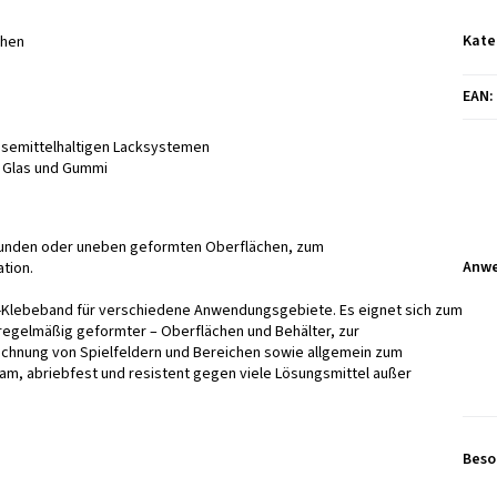
Kate
chen
EAN
:
semittelhaltigen Lacksystemen
, Glas und Gummi
runden oder uneben geformten Oberflächen, zum
Anw
tion.
C-Klebeband für verschiedene Anwendungsgebiete. Es eignet sich zum
regelmäßig geformter – Oberflächen und Behälter, zur
ichnung von Spielfeldern und Bereichen sowie allgemein zum
sam, abriebfest und resistent gegen viele Lösungsmittel außer
Beso