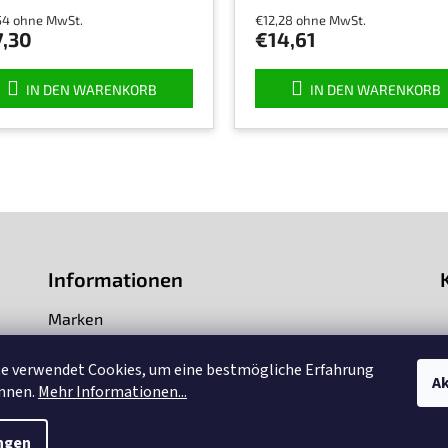
schnittliche
durchschnittliche
54 ohne MwSt.
€12,28 ohne MwSt.
uktbewertung
Produktbewertung
7,30
€14,61
ist
5,0
von
IN DEN WARENKORB
IN DEN WARENKORB
5
nen.
Sternen.
Informationen
Marken
Impressum
te verwendet Cookies, um eine bestmögliche Erfahrung
Ak
önnen.
Mehr Informationen...
Über uns
ngen