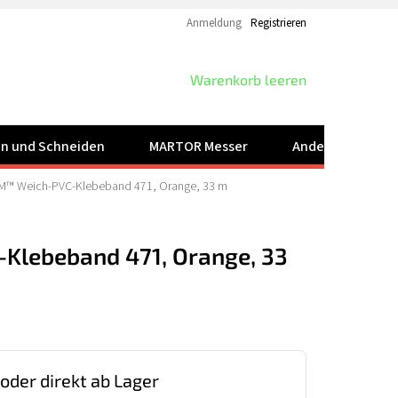
Anmeldung
Registrieren
WARENKORB
Warenkorb leeren
ren und Schneiden
MARTOR Messer
Andere Produkt
M™ Weich-PVC-Klebeband 471, Orange, 33 m
lebeband 471, Orange, 33
 oder direkt ab Lager