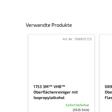
Verwandte Produkte
Art.-Nr.:
7000071715
1753 3M™ VHB™
089
Oberflächenreiniger mit
Ober
Isopropylalkohol
Fla
VHB
Sofort lieferbar
Die
Die
(3525 Stck)