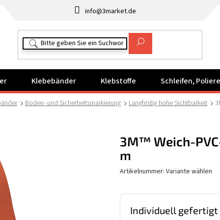
info@3market.de
er
Klebebänder
Klebstoffe
Schleifen, Polie
bänder
Boden- und Sicherheitsmarkierung
Langfristig hohe Sichtbarkeit
3
3M™ Weich-PVC-K
m
Artikelnummer:
Variante wählen
Individuell gefertigt