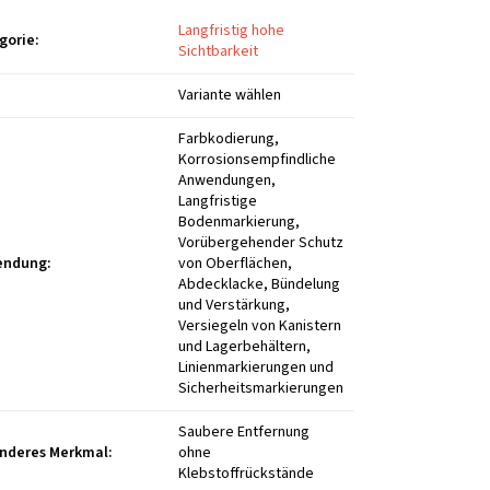
Langfristig hohe
gorie
:
Sichtbarkeit
Variante wählen
Farbkodierung,
Korrosionsempfindliche
Anwendungen,
Langfristige
Bodenmarkierung,
Vorübergehender Schutz
endung
:
von Oberflächen,
Abdecklacke, Bündelung
und Verstärkung,
Versiegeln von Kanistern
und Lagerbehältern,
Linienmarkierungen und
Sicherheitsmarkierungen
Saubere Entfernung
nderes Merkmal
:
ohne
Klebstoffrückstände