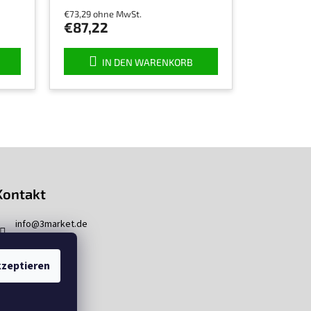
€73,29 ohne MwSt.
€87,22
IN DEN WARENKORB
Kontakt
info
@
3market.de
zeptieren