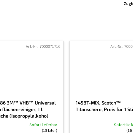
Zugf
Art.-Nr.:
7000071716
Art.-Nr.:
7000
86 3M™ VHB™ Universal
1458T-MIX, Scotch™
flächenreiniger, 1 l
Titanschere, Preis für 1 S
sche (Isopropylalkohol
 Surface cleaner)
Sofort lieferbar
Sofort lie
Die
(18 Liter)
(16