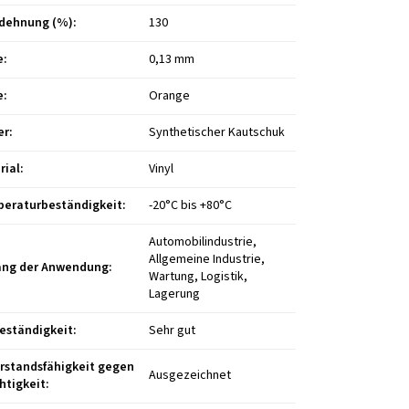
dehnung (%)
:
130
e
:
0,13 mm
e
:
Orange
er
:
Synthetischer Kautschuk
rial
:
Vinyl
eraturbeständigkeit
:
-20°C bis +80°C
Automobilindustrie,
Allgemeine Industrie,
ng der Anwendung
:
Wartung, Logistik,
Lagerung
eständigkeit
:
Sehr gut
rstandsfähigkeit gegen
Ausgezeichnet
htigkeit
: