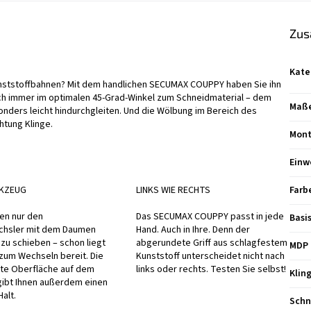
Zus
Kate
unststoffbahnen? Mit dem handlichen SECUMAX COUPPY haben Sie ihn
ich immer im optimalen 45-Grad-Winkel zum Schneidmaterial – dem
Maße 
onders leicht hindurchgleiten. Und die Wölbung im Bereich des
htung Klinge.
Mont
Einw
KZEUG
LINKS WIE RECHTS
Farb
en nur den
Das SECUMAX COUPPY passt in jede
Basi
chsler mit dem Daumen
Hand. Auch in Ihre. Denn der
zu schieben – schon liegt
abgerundete Griff aus schlagfestem
MDP 
 zum Wechseln bereit. Die
Kunststoff unterscheidet nicht nach
rte Oberfläche auf dem
links oder rechts. Testen Sie selbst!
Klin
gibt Ihnen außerdem einen
alt.
Schn