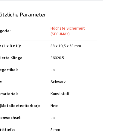
ätzliche Parameter
Höchste Sicherheit
gorie
:
(SECUMAX)
(L x B x H)
:
88 x 10,5 x 58 mm
ierte Klinge
:
36020.5
egartikel
:
Ja
e
:
Schwarz
smaterial
:
Kunststoff
(Metalldetectierbar)
:
Nein
genwechsel
:
Ja
itttiefe
:
3 mm