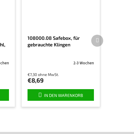
Nächstes
108000.08 Safebox, für
Produkt
hl,
gebrauchte Klingen
ochen
2-3 Wochen
€7,30 ohne MwSt.
€8,69
IN DEN WARENKORB