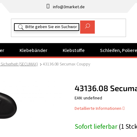
info@3market.de
er
Klebebänder
Klebstoffe
Schleifen, Polie
 Sicherheit (SECUMAX)
43136.08 Secumax Couppy
43136.08 Secum
EAN: undefined
Detaillierte Informationen
Sofort lieferbar
(1 Stc