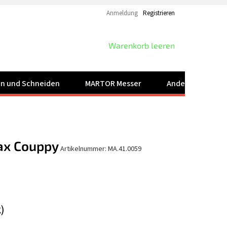
Anmeldung
Registrieren
WARENKORB
Warenkorb leeren
ren und Schneiden
MARTOR Messer
Andere Produkt
ax Couppy
Artikelnummer:
MA.41.0059
k)