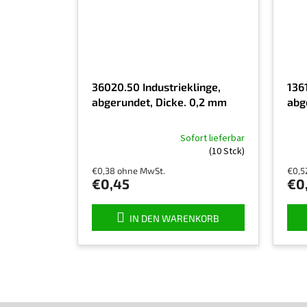
36020.50 Industrieklinge,
1361
abgerundet, Dicke. 0,2 mm
abg
Sofort lieferbar
Die
(10 Stck)
durchschnittliche
€0,38 ohne MwSt.
€0,5
Produktbewertung
€0,45
€0
ist
5,0
von
IN DEN WARENKORB
5
Sternen.