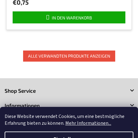
€0,75
IN DEN WARENKORB
ALLE VERWANDTEN PRODUKTE ANZEIGEN
F
u
Shop Service
ß
z
Informationen
e
i
Diese Website verwendet Cookies, um eine bestmögliche
Kontakt
l
Erfahrung bieten zu können.
Mehr Informationen...
e