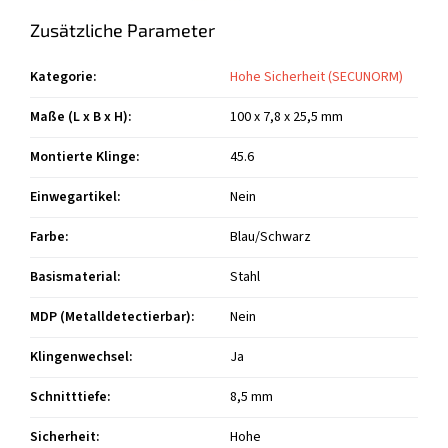
Zusätzliche Parameter
Kategorie
:
Hohe Sicherheit (SECUNORM)
Maße (L x B x H)
:
100 x 7,8 x 25,5 mm
Montierte Klinge
:
45.6
Einwegartikel
:
Nein
Farbe
:
Blau/Schwarz
Basismaterial
:
Stahl
MDP (Metalldetectierbar)
:
Nein
Klingenwechsel
:
Ja
Schnitttiefe
:
8,5 mm
Sicherheit
:
Hohe