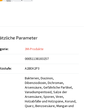
ätzliche Parameter
gorie
:
3M-Produkte
00051138183257
tzstufe
:
A2BEK2P3
Bakterien, Diazinon, Dibenziodioxin, Dichroman, Arsensäure, Gefährliche Partikel, Vanadiumpentoxid, Salze der Arsensäure, Sporen, Viren, Holzabfälle und Holzspäne, Korund, Quarz, Benzoesäure, Mangan und Verbindungen, Mastek, Molybdän und Verbindungen, Marmor, Aluminiumoxid, PVC, Surik, Tellur, Thiram, Sporen von Pilzen, Enzyme, Acetonitril, Acrylnitril, Amine, Anilin, Antimon-Wasserstoff, Arsenwasserstoff, Benzol, Cyclohexan, Cyclohexanol, Cyclohexylamil, Ammoniak, Diacetanol-Alkohol, Dichlorbenzol, Dimethylamin, Dipropylenglykolmonomethylether, Epichlorhydrin, Epoxidharz, Ethanol, Ethylacetat, Ethylacrylat, Ethylamin, Ethylbenzol, Fluor, Formamid, Phosphorwasserstoff, Phosgen, Carbonylchlorid, Halogene, Hexamethylen, Aluminium, Chlorwasserstoff, Ammoniumchlorid, Schwefelchlorid, Insektizide, Iso-Amylalkohol, Isoforon, Isopropanol, Gülle, Kobalt und seine Verbindungen, Rauch aus Kupfer, Quarzglas, Cumol, Cyanamid, Cyanide, Adipinsäure, Acrylsäure, Aminobenzoesäure, Salpetersäure, Ameisensäure, Essigsäure, Peroxyessigsäure, Propionsäure, Schwefelsäure, Chlorwasserstoffsäure, Oxalsäure, Arsendioxid, Lösungsmittelhaltige Klebstoffe, Kupfer (Dämpfe), Kupfer (Staub), Methoxyethanol Me-Glykol, Methylacrylat, Methylamin, Methylcyclohexanol, Methylethylketon, Methylisobutylketon, Dieselkraftstoff, N-Heptan, N-Hexan, Naphthalin, Oktan, Magnesiumoxid, Schwefeldioxid, Zinkoxid, Kraftstoff (Benzin), Parathion, Kerosin, Polychlorierte Biphenyle, Pyridin, Kohlenstoffdisulfid, Schwefelwasserstoff, Bariumverbindungen, löslich, Zi