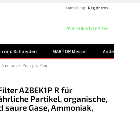
Anmeldung
Registrieren
WARENKORB
Warenkorb leeren
ren und Schneiden
MARTOR Messer
Andere Produkt
e, Ammoniak, Preis pro Paar
ilter A2BEK1P R für
ährliche Partikel, organische,
d saure Gase, Ammoniak,