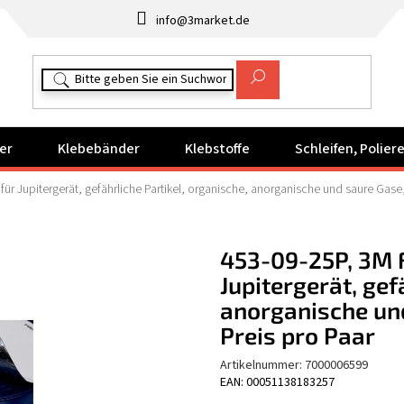
info@3market.de
er
Klebebänder
Klebstoffe
Schleifen, Polie
für Jupitergerät, gefährliche Partikel, organische, anorganische und saure Gas
453-09-25P, 3M F
Jupitergerät, gef
anorganische un
Preis pro Paar
Artikelnummer:
7000006599
EAN: 00051138183257