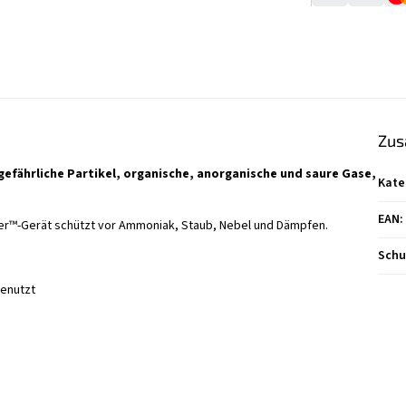
Zus
 gefährliche Partikel, organische, anorganische und saure Gase,
Kate
EAN
:
piter™-Gerät schützt vor Ammoniak, Staub, Nebel und Dämpfen.
Schu
genutzt