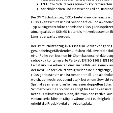
EN 1073-2 Schutz vor radioaktiv kontaminierten 
Strickbündchen und elastischer Taillen- und K
Der 3M™ Schutzanzug 4532+ bietet dank der einzigart
Flüssigkeitsschutz und ist besonders öl- und alkoholab
Typ 6 (eingeschränkte chemische Flüssigkeitsspritze
atmungsaktiven SSMMS-Materials mit verbesserten fl
Laminat erwartet werden.
Der 3M™ Schutzanzug 4532+ ist zum Schutz vor geringe
gesundheitsgefährdenden Stäuben inklusive radioaktiv
einer Reihe von Normen für Chemikalienschutzkleidung,
radioaktiv kontaminierte Partikel, EN ISO 13688, EN 1
Feinstaub. Sie erkennen dies am hellblauen Dreieck 
der Rest. Dieser Schutzanzug weist eine einzigartige,
Flüssigkeitsschutz und ist besonders öl- und alkohol
weich, dennoch robust und stark bei einem Gewicht vo
Spinnvlies innen und außen aus einer doppelten Schic
Schmelzvlies. Das Spinnvlies sorgt für Festigkeit und
Netz aus Mikrofasern bilden, die trockene Partikel aus
Vliesmaterial können Körperwärme und Feuchtigkeit l
erhöht die Produktivität am Arbeitsplatz.