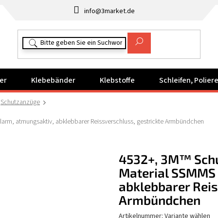
info@3market.de
er
Klebebänder
Klebstoffe
Schleifen, Polie
Schutzanzüge
larm, atmungsaktiv, abklebbarer Reissverschluss, gestrickte Armbündchen
4532+, 3M™ Schu
Material SSMMS 
abklebbarer Reis
Armbündchen
Artikelnummer:
Variante wählen