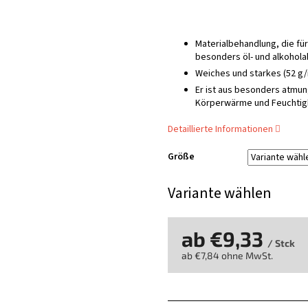
Materialbehandlung, die fü
besonders öl- und alkohola
Weiches und starkes (52 g
Er ist aus besonders atmun
Körperwärme und Feuchtigk
Detaillierte Informationen
Größe
Variante wählen
ab
€9,33
/ Stck
ab
€7,84
ohne MwSt.
Verkaufspreis: