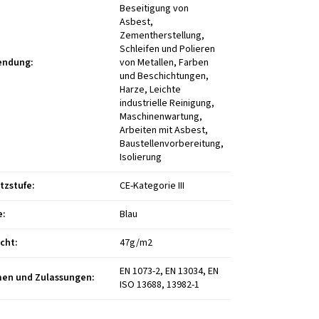
Beseitigung von
Asbest,
Zementherstellung,
Schleifen und Polieren
endung
:
von Metallen, Farben
und Beschichtungen,
Harze, Leichte
industrielle Reinigung,
Maschinenwartung,
Arbeiten mit Asbest,
Baustellenvorbereitung,
Isolierung
tzstufe
:
CE-Kategorie III
e
:
Blau
cht
:
47g/m2
EN 1073-2, EN 13034, EN
en und Zulassungen
:
ISO 13688, 13982-1