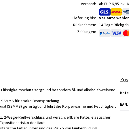
Versand:
ab EUR 6,95 inkl.
Lieferung bis:
Variante wähle
Rücknahmen:
14 Tage Rückgabe
Zahlungen:
Zus
n Flüssigkeitsschutz sorgt und besonders öl- und alkoholabweisend
Kate
s SSMMS für starke Beanspruchung
EAN
:
rial (SSMMS) gefertigt und führt die Körperwärme und Feuchtigkeit
atz, 2-Wege-Reißverschluss und verschließbare Patte, elastischer
Expositionsrisiko der Haut
 statische Entladungen und das Risiko von Funkenbildung