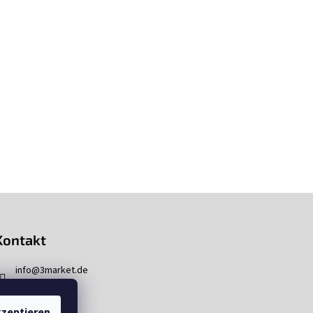
Kontakt
info
@
3market.de
zeptieren