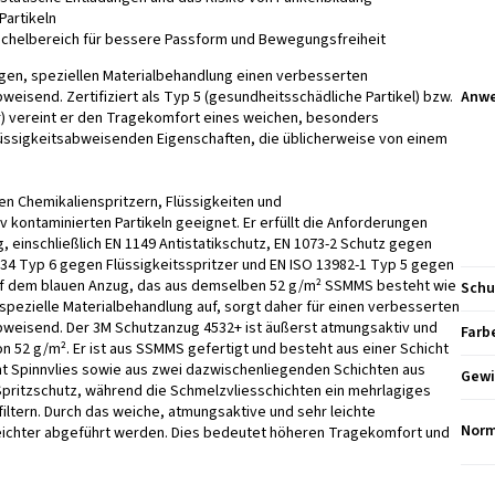
Partikeln
nöchelbereich für bessere Passform und Bewegungsfreiheit
igen, speziellen Materialbehandlung einen verbesserten
weisend. Zertifiziert als Typ 5 (gesundheitsschädliche Partikel) bzw.
Anw
r) vereint er den Tragekomfort eines weichen, besonders
üssigkeitsabweisenden Eigenschaften, die üblicherweise von einem
n Chemikalienspritzern, Flüssigkeiten und
 kontaminierten Partikeln geeignet. Er erfüllt die Anforderungen
 einschließlich EN 1149 Antistatikschutz, EN 1073-2 Schutz gegen
3034 Typ 6 gegen Flüssigkeitsspritzer und EN ISO 13982-1 Typ 5 gegen
auf dem blauen Anzug, das aus demselben 52 g/m² SSMMS besteht wie
Schu
 spezielle Materialbehandlung auf, sorgt daher für einen verbesserten
abweisend. Der 3M Schutzanzug 4532+ ist äußerst atmungsaktiv und
Farb
n 52 g/m². Er ist aus SSMMS gefertigt und besteht aus einer Schicht
ht Spinnvlies sowie aus zwei dazwischenliegenden Schichten aus
Gewi
 Spritzschutz, während die Schmelzvliesschichten ein mehrlagiges
filtern. Durch das weiche, atmungsaktive und sehr leichte
Norm
eichter abgeführt werden. Dies bedeutet höheren Tragekomfort und