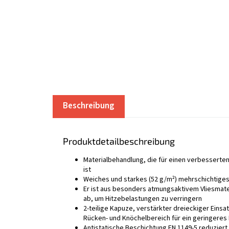
Beschreibung
Produktdetailbeschreibung
Materialbehandlung, die für einen verbesserte
ist
Weiches und starkes (52 g/m²) mehrschichtige
Er ist aus besonders atmungsaktivem Vliesmate
ab, um Hitzebelastungen zu verringern
2-teilige Kapuze, verstärkter dreieckiger Eins
Rücken- und Knöchelbereich für ein geringeres 
Antistatische Beschichtung EN 1149-5 reduziert