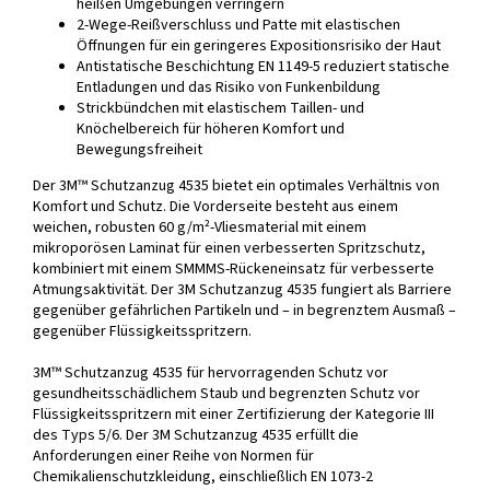
heißen Umgebungen verringern
2-Wege-Reißverschluss und Patte mit elastischen
Öffnungen für ein geringeres Expositionsrisiko der Haut
Antistatische Beschichtung EN 1149-5 reduziert statische
Entladungen und das Risiko von Funkenbildung
Strickbündchen mit elastischem Taillen- und
Knöchelbereich für höheren Komfort und
Bewegungsfreiheit
Der 3M™ Schutzanzug 4535 bietet ein optimales Verhältnis von
Komfort und Schutz. Die Vorderseite besteht aus einem
weichen, robusten 60 g/m²-Vliesmaterial mit einem
mikroporösen Laminat für einen verbesserten Spritzschutz,
kombiniert mit einem SMMMS-Rückeneinsatz für verbesserte
Atmungsaktivität. Der 3M Schutzanzug 4535 fungiert als Barriere
gegenüber gefährlichen Partikeln und – in begrenztem Ausmaß –
gegenüber Flüssigkeitsspritzern.
3M™ Schutzanzug 4535 für hervorragenden Schutz vor
gesundheitsschädlichem Staub und begrenzten Schutz vor
Flüssigkeitsspritzern mit einer Zertifizierung der Kategorie III
des Typs 5/6. Der 3M Schutzanzug 4535 erfüllt die
Anforderungen einer Reihe von Normen für
Chemikalienschutzkleidung, einschließlich EN 1073-2