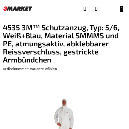
Zum
Inhalt
WAR
springen
4535 3M™ Schutzanzug, Typ: 5/6,
Weiß+Blau, Material SMMMS und
PE, atmungsaktiv, abklebbarer
Reissverschluss, gestrickte
Armbündchen
Artikelnummer:
Variante wählen