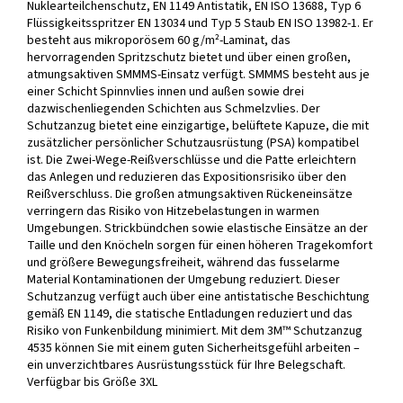
Nuklearteilchenschutz, EN 1149 Antistatik, EN ISO 13688, Typ 6
Flüssigkeitsspritzer EN 13034 und Typ 5 Staub EN ISO 13982-1. Er
besteht aus mikroporösem 60 g/m²-Laminat, das
hervorragenden Spritzschutz bietet und über einen großen,
atmungsaktiven SMMMS-Einsatz verfügt. SMMMS besteht aus je
einer Schicht Spinnvlies innen und außen sowie drei
dazwischenliegenden Schichten aus Schmelzvlies. Der
Schutzanzug bietet eine einzigartige, belüftete Kapuze, die mit
zusätzlicher persönlicher Schutzausrüstung (PSA) kompatibel
ist. Die Zwei-Wege-Reißverschlüsse und die Patte erleichtern
das Anlegen und reduzieren das Expositionsrisiko über den
Reißverschluss. Die großen atmungsaktiven Rückeneinsätze
verringern das Risiko von Hitzebelastungen in warmen
Umgebungen. Strickbündchen sowie elastische Einsätze an der
Taille und den Knöcheln sorgen für einen höheren Tragekomfort
und größere Bewegungsfreiheit, während das fusselarme
Material Kontaminationen der Umgebung reduziert. Dieser
Schutzanzug verfügt auch über eine antistatische Beschichtung
gemäß EN 1149, die statische Entladungen reduziert und das
Risiko von Funkenbildung minimiert. Mit dem 3M™ Schutzanzug
4535 können Sie mit einem guten Sicherheitsgefühl arbeiten –
ein unverzichtbares Ausrüstungsstück für Ihre Belegschaft.
Verfügbar bis Größe 3XL