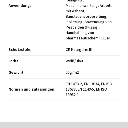
Reinigung,
Anwendung
:
Maschinenwartung, Arbeiten
mit Asbest,
Baustellenvorbereitung,
Isolierung, Anwendung von
Pestiziden (flüssig),
Handhabung von
pharmazeutischem Pulver
Schutzstufe
:
CE-Kategorie III
Farbe
:
Weiß/Blau
Gewicht
:
55g/m2
EN 1073-2, EN 13034, EN ISO
Normen und Zulassungen
:
13688, EN 1149-5, EN ISO
13982-1
F