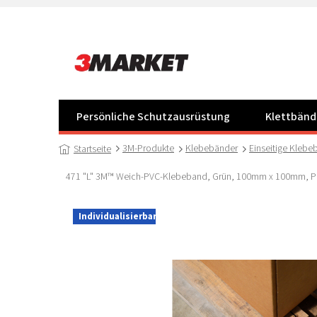
Zum
Inhalt
springen
Persönliche Schutzausrüstung
Klettbänd
3M-Produkte
Klebebänder
Einseitige Klebe
Startseite
471 "L" 3M™ Weich-PVC-Klebeband, Grün, 100mm x 100mm, Pr
Individualisierbar