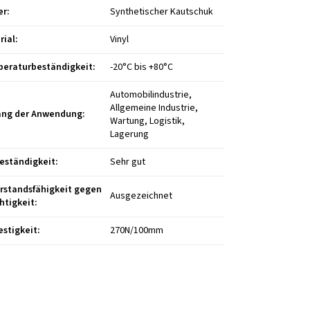
er
:
Synthetischer Kautschuk
rial
:
Vinyl
eraturbeständigkeit
:
-20°C bis +80°C
Automobilindustrie,
Allgemeine Industrie,
ng der Anwendung
:
Wartung, Logistik,
Lagerung
eständigkeit
:
Sehr gut
rstandsfähigkeit gegen
Ausgezeichnet
htigkeit
:
estigkeit
:
270N/100mm