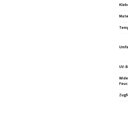
Kleb
Mate
Temp
Umfa
UV-B
Wide
Feuc
Zugf