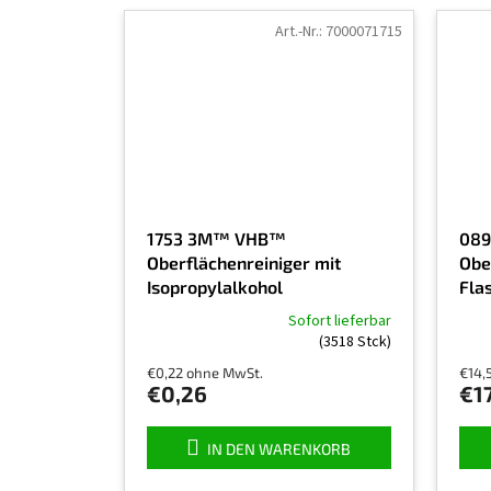
Art.-Nr.:
7000071715
1753 3M™ VHB™
089
Oberflächenreiniger mit
Ober
Isopropylalkohol
Fla
VHB
Sofort lieferbar
Die
Die
(3518 Stck)
durchschnittliche
durch
€0,22 ohne MwSt.
€14,
Produktbewertung
Prod
€0,26
€1
ist
ist
5,0
4,5
von
von
IN DEN WARENKORB
5
5
Sternen.
Ster