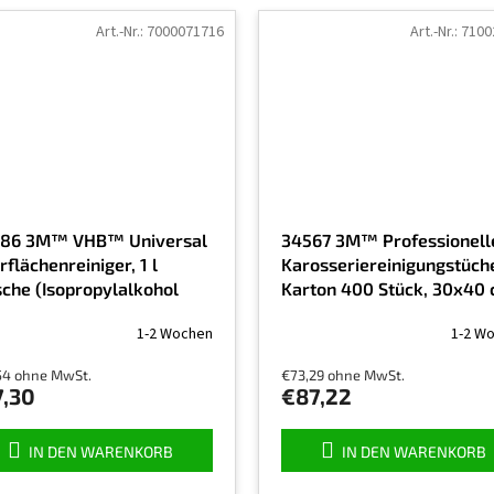
Art.-Nr.:
7000071716
Art.-Nr.:
7100
86 3M™ VHB™ Universal
34567 3M™ Professionell
flächenreiniger, 1 l
Karosseriereinigungstüche
sche (Isopropylalkohol
Karton 400 Stück, 30x40
 Surface cleaner)
1-2 Wochen
1-2 W
schnittliche
54 ohne MwSt.
€73,29 ohne MwSt.
uktbewertung
7,30
€87,22
IN DEN WARENKORB
IN DEN WARENKORB
nen.