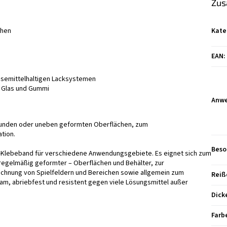
Zus
chen
Kate
EAN
:
semittelhaltigen Lacksystemen
, Glas und Gummi
Anw
runden oder uneben geformten Oberflächen, zum
tion.
Beso
C-Klebeband für verschiedene Anwendungsgebiete. Es eignet sich zum
regelmäßig geformter – Oberflächen und Behälter, zur
ichnung von Spielfeldern und Bereichen sowie allgemein zum
Reiß
sam, abriebfest und resistent gegen viele Lösungsmittel außer
Dick
Farb