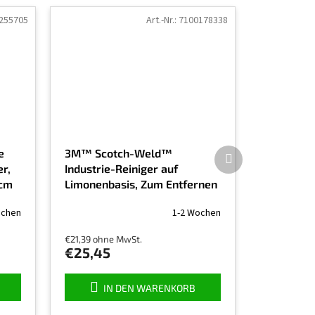
255705
Art.-Nr.:
7100178338
Nächstes
e
3M™ Scotch-Weld™
Produkt
r,
Industrie-Reiniger auf
 cm
Limonenbasis, Zum Entfernen
von Kleberesten, 500 ml
ochen
1-2 Wochen
Die
(Cleaner Spray 50098)
durchschnittliche
€21,39 ohne MwSt.
Produktbewertung
€25,45
ist
5,0
von
IN DEN WARENKORB
5
Sternen.