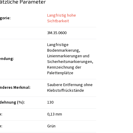
ätzliche Parameter
Langfristig hohe
gorie
:
Sichtbarkeit
3M.35.0600
Langfristige
Bodenmarkierung,
Linienmarkierungen und
endung
:
Sicherheitsmarkierungen,
Kennzeichnung der
Palettenplätze
Saubere Entfernung ohne
nderes Merkmal
:
Klebstoffrückstände
dehnung (%)
:
130
e
:
0,13 mm
e
:
Grün