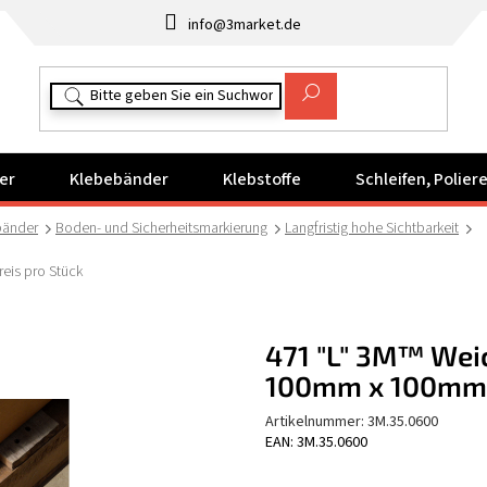
info@3market.de
er
Klebebänder
Klebstoffe
Schleifen, Polie
bänder
Boden- und Sicherheitsmarkierung
Langfristig hohe Sichtbarkeit
eis pro Stück
471 "L" 3M™ Wei
100mm x 100mm, 
Artikelnummer:
3M.35.0600
EAN: 3M.35.0600