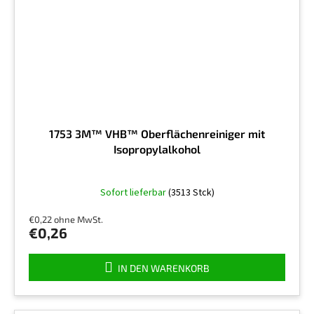
1753 3M™ VHB™ Oberflächenreiniger mit
Isopropylalkohol
Die
Sofort lieferbar
(3513 Stck)
durchschnittliche
Produktbewertung
€0,22 ohne MwSt.
ist
€0,26
5,0
von
5
IN DEN WARENKORB
Sternen.