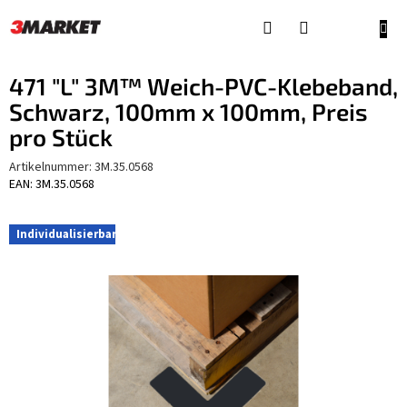
Zum
Inhalt
WAR
springen
471 "L" 3M™ Weich-PVC-Klebeband,
Schwarz, 100mm x 100mm, Preis
pro Stück
Artikelnummer:
3M.35.0568
EAN: 3M.35.0568
Individualisierbar