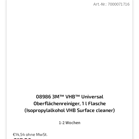
Art.-Nr.:
7000071716
08986 3M™ VHB™ Universal
Oberflächenreiniger, 1 l Flasche
(Isopropylalkohol VHB Surface cleaner)
Die
1-2 Wochen
durchschnittliche
Produktbewertung
€14,54 ohne MwSt.
ist