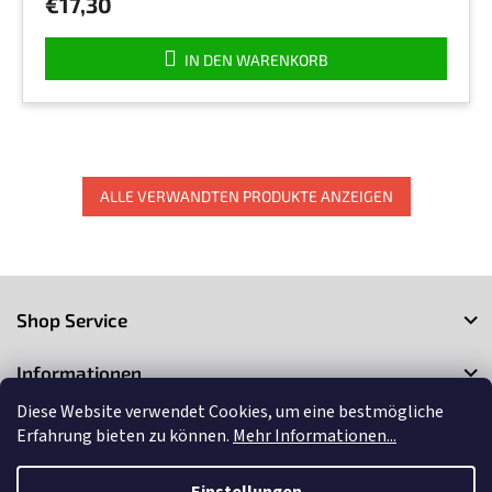
€17,30
4,5
von
5
IN DEN WARENKORB
Sternen.
ALLE VERWANDTEN PRODUKTE ANZEIGEN
F
u
Shop Service
ß
z
Informationen
e
i
Diese Website verwendet Cookies, um eine bestmögliche
Kontakt
l
Erfahrung bieten zu können.
Mehr Informationen...
e