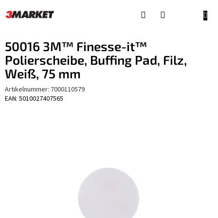
Zum
Inhalt
WAR
springen
50016 3M™ Finesse-it™
Polierscheibe, Buffing Pad, Filz,
Weiß, 75 mm
Artikelnummer:
7000110579
EAN: 5010027407565