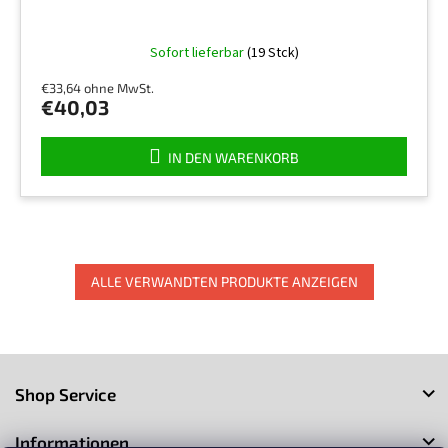
Sofort lieferbar
(19 Stck)
€33,64 ohne MwSt.
€40,03
IN DEN WARENKORB
ALLE VERWANDTEN PRODUKTE ANZEIGEN
F
u
Shop Service
ß
z
Informationen