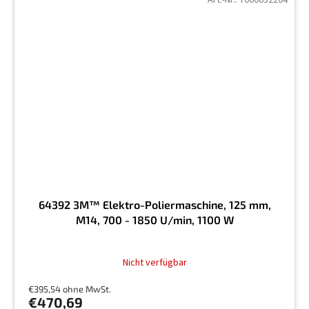
64392 3M™ Elektro-Poliermaschine, 125 mm,
M14, 700 - 1850 U/min, 1100 W
Die
Nicht verfügbar
durchschnittliche
Produktbewertung
€395,54 ohne MwSt.
ist
€470,69
5,0