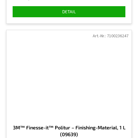
von
5
DETAIL
Sternen.
Art.-Nr.:
7100236247
3M™ Finesse-it™ Politur – Finishing-Material, 1 L
(09639)