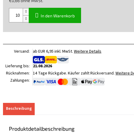
€0,66 ohne MwSt.
Verkaufspreis:
In den Warenkorb
Versand:
ab EUR 6,95 inkl. MwSt.
Weitere Details
Lieferung bis:
21.08.2026
Rücknahmen:
14 Tage Rückgabe. Käufer zahlt Rückversand.
Weitere De
Zahlungen:
Beschreibung
Produktdetailbeschreibung