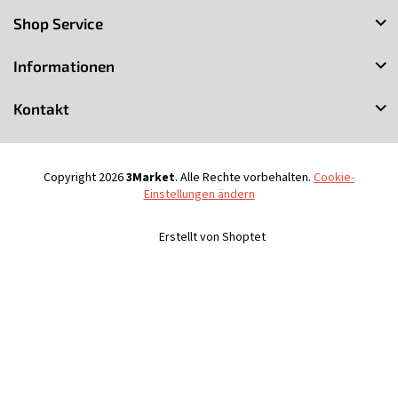
u
Shop Service
ß
z
Informationen
e
i
Kontakt
l
e
Copyright 2026
3Market
. Alle Rechte vorbehalten.
Cookie-
Einstellungen ändern
Erstellt von Shoptet