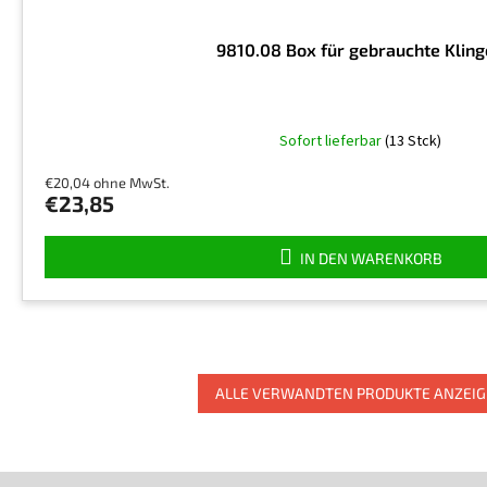
9810.08 Box für gebrauchte Klin
Die
Sofort lieferbar
(13 Stck)
durchschnittliche
Produktbewertung
€20,04 ohne MwSt.
ist
€23,85
5,0
von
5
IN DEN WARENKORB
Sternen.
ALLE VERWANDTEN PRODUKTE ANZEI
F