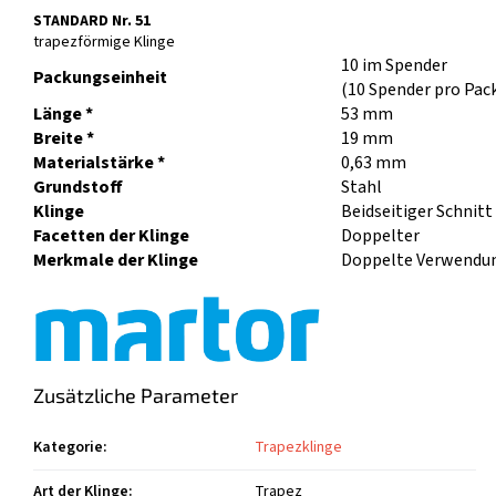
STANDARD Nr. 51
trapezförmige Klinge
10 im Spender
Packungseinheit
(10 Spender pro Pac
Länge *
53 mm
Breite *
19 mm
Materialstärke *
0,63 mm
Grundstoff
Stahl
Klinge
Beidseitiger Schnitt
Facetten der Klinge
Doppelter
Merkmale der Klinge
Doppelte Verwendun
Zusätzliche Parameter
Kategorie
:
Trapezklinge
Art der Klinge
:
Trapez