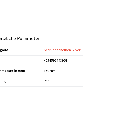
ätzliche Parameter
gorie
:
Schruppscheiben Silver
4054596443969
hmesser in mm
:
150 mm
ung
:
P36+