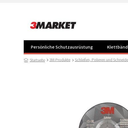
Zum
Inhalt
springen
Persönliche Schutzausrüstung
Klettbänd
3M-Produkte
Schleifen, Polieren und Schneid
Startseite