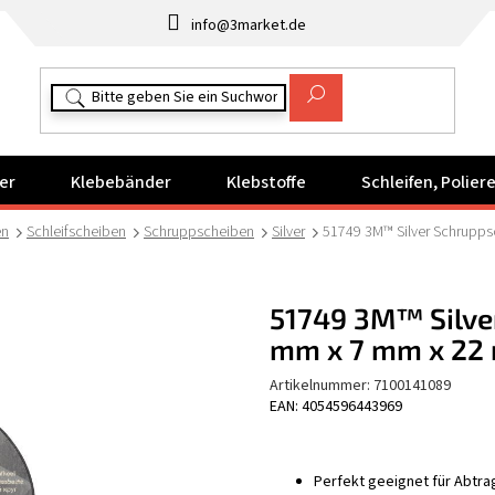
info@3market.de
er
Klebebänder
Klebstoffe
Schleifen, Polie
en
Schleifscheiben
Schruppscheiben
Silver
51749 3M™ Silver Schrupp
51749 3M™ Silver
mm x 7 mm x 22
Artikelnummer:
7100141089
EAN: 4054596443969
Perfekt geeignet für Abtr