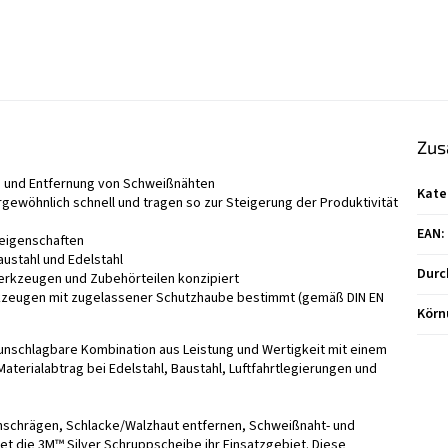
Zus
n und Entfernung von Schweißnähten
Kate
ewöhnlich schnell und tragen so zur Steigerung der Produktivität
EAN
:
seigenschaften
austahl und Edelstahl
Durc
Werkzeugen und Zubehörteilen konzipiert
erkzeugen mit zugelassener Schutzhaube bestimmt (gemäß DIN EN
Körn
unschlagbare Kombination aus Leistung und Wertigkeit mit einem
aterialabtrag bei Edelstahl, Baustahl, Luftfahrtlegierungen und
nschrägen, Schlacke/Walzhaut entfernen, Schweißnaht- und
det die 3M™ Silver Schruppscheibe ihr Einsatzgebiet. Diese