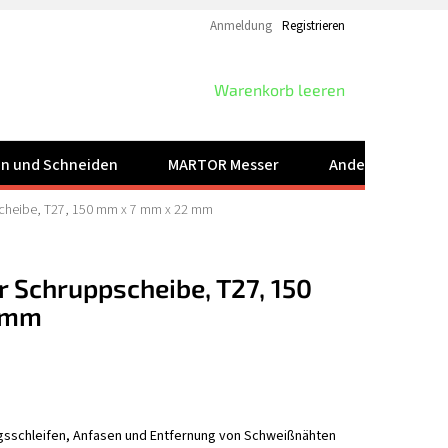
Anmeldung
Registrieren
WARENKORB
Warenkorb leeren
ren und Schneiden
MARTOR Messer
Andere Produkt
scheibe, T27, 150 mm x 7 mm x 22 mm
 Schruppscheibe, T27, 150
 mm
agsschleifen, Anfasen und Entfernung von Schweißnähten