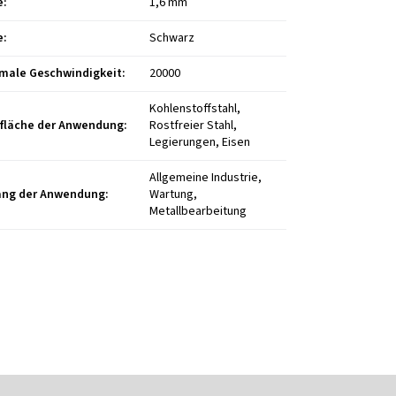
e
:
1,6 mm
e
:
Schwarz
male Geschwindigkeit
:
20000
Kohlenstoffstahl,
fläche der Anwendung
:
Rostfreier Stahl,
Legierungen, Eisen
Allgemeine Industrie,
ng der Anwendung
:
Wartung,
Metallbearbeitung