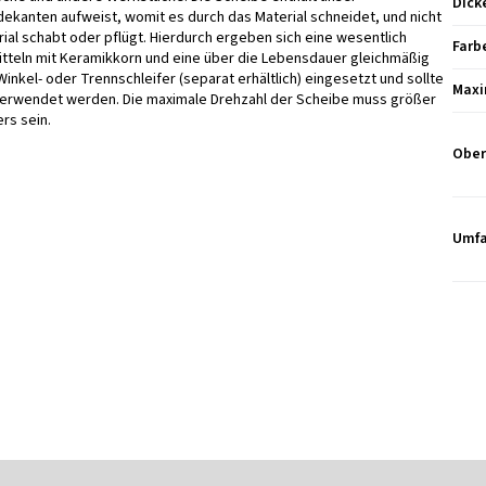
Dick
dekanten aufweist, womit es durch das Material schneidet, und nicht
ial schabt oder pflügt. Hierdurch ergeben sich eine wesentlich
Farb
itteln mit Keramikkorn und eine über die Lebensdauer gleichmäßig
inkel- oder Trennschleifer (separat erhältlich) eingesetzt und sollte
Maxi
 verwendet werden. Die maximale Drehzahl der Scheibe muss größer
rs sein.
Ober
Umfa