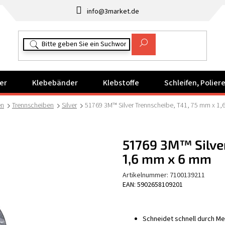
info@3market.de
er
Klebebänder
Klebstoffe
Schleifen, Polie
en
Trennscheiben
Silver
51769 3M™ Silver Trennscheibe, T41, 75 mm x 1
51769 3M™ Silver
1,6 mm x 6 mm
Artikelnummer:
7100139211
EAN: 5902658109201
Schneidet schnell durch Me