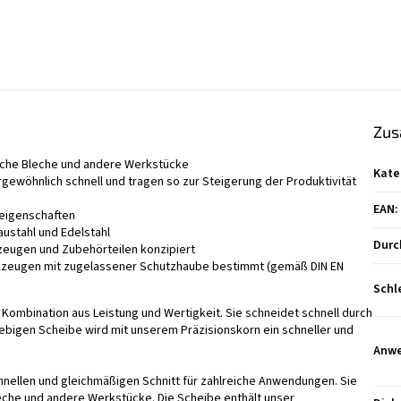
Zus
flache Bleche und andere Werkstücke
Kate
ewöhnlich schnell und tragen so zur Steigerung der Produktivität
EAN
:
seigenschaften
austahl und Edelstahl
Durc
zeugen und Zubehörteilen konzipiert
erkzeugen mit zugelassener Schutzhaube bestimmt (gemäß DIN EN
Schl
Kombination aus Leistung und Wertigkeit. Sie schneidet schnell durch
glebigen Scheibe wird mit unserem Präzisionskorn ein schneller und
Anw
chnellen und gleichmäßigen Schnitt für zahlreiche Anwendungen. Sie
leche und andere Werkstücke. Die Scheibe enthält unser