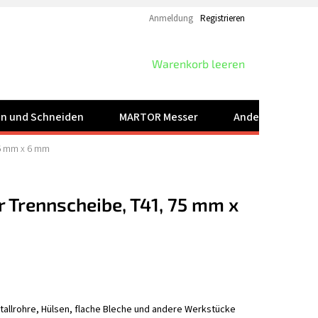
Anmeldung
Registrieren
WARENKORB
Warenkorb leeren
ren und Schneiden
MARTOR Messer
Andere Produkt
,6 mm x 6 mm
 Trennscheibe, T41, 75 mm x
tallrohre, Hülsen, flache Bleche und andere Werkstücke