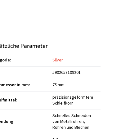
ätzliche Parameter
gorie
:
Silver
5902658109201
hmesser in mm
:
75 mm
präzisionsgeformtem
eifmittel
:
Schleifkorn
Schnelles Schneiden
endung
:
von Metallrohren,
Rohren und Blechen