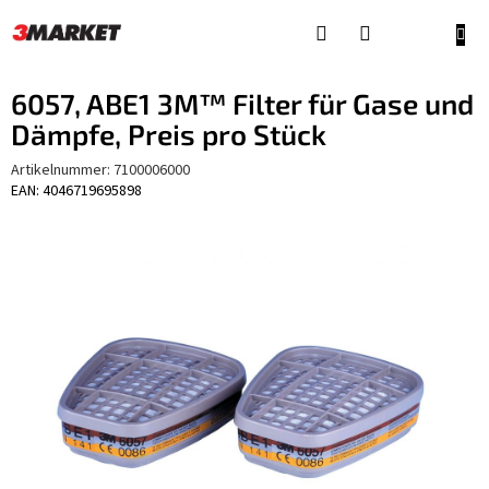
Zum
Inhalt
WAR
springen
6057, ABE1 3M™ Filter für Gase und
Dämpfe, Preis pro Stück
Artikelnummer:
7100006000
EAN: 4046719695898