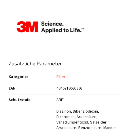
Zusätzliche Parameter
Kategorie
:
Filter
EAN
:
4046719695898
Schutzstufe
:
ABE1
Diazinon, Dibenziodioxin, Dichroman, Arsensäure, Vanadiumpentoxid, Salze der Arsensäure, Benzoesäure, Mangan und Verbindungen, Molybdän und Verbindungen, Aluminiumoxid, PVC, Surik, Tellur, Thiram, Acrylnitril, Amine, Anilin, Antimon-Wasserstoff, Arsenwasserstoff, Benzol, Cyclohexan, Cyclohexanol, Cyclohexylamil, Diacetanol-Alkohol, Dichlorbenzol, Dimethylamin, Dipropylenglykolmonomethylether, Epichlorhydrin, Epoxidharz, Ethanol, Ethylacetat, Ethylacrylat, Ethylamin, Ethylbenzol, Fluor, Formamid, Phosphorwasserstoff, Phosgen, Carbonylchlorid, Hexamethylen, Chlorwasserstoff, Ammoniumchlorid, Schwefelchlorid, Iso-Amylalkohol, Isoforon, Isopropanol, Kobalt und seine Verbindungen, Rauch aus Kupfer, Cyanide, Adipinsäure, Acrylsäure, Aminobenzoesäure, Salpetersäure, Ameisensäure, Essigsäure, Peroxyessigsäure, Propionsäure, Schwefelsäure, Chlorwasserstoffsäure, Oxalsäure, Arsendioxid, Lösungsmittelhaltige Klebstoffe, Kupfer (Dämpfe), Methoxyethanol Me-Glykol, Methylacrylat, Methylamin, Methylcyclohexanol, Methylethylketon, Methylisobutylketon, Dieselkraftstoff, N-Heptan, N-Hexan, Naphthalin, Oktan, Magnesiumoxid, Schwefeldioxid, Zinkoxid, Kraftstoff (Benzin), Parathion, Kerosin, Polychlorierte Biphenyle, Pyridin, Kohlenstoffdisulfid, Schwefelwasserstoff, Bariumverbindungen, löslich, Zinnverbindungen, organische, Stickstoffverbindungen (organisch), Uranverbindungen, Lösemittel-Diesel, Styrol, Terpentin, Tetrahydrofuran, Tetrachlorethylen, Tetrachlormethan, Toluol, Tributyl, Triethylamin, Trichlorethylen, Trimethylbenzol, Xylol, Erdgas, Ketonitril, Asphalt, Asphaltbeschichtung, Tetrachlordifluorethan,