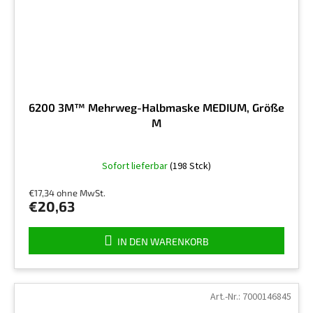
6200 3M™ Mehrweg-Halbmaske MEDIUM, Größe
M
Die
Sofort lieferbar
(198 Stck)
durchschnittliche
Produktbewertung
€17,34 ohne MwSt.
ist
€20,63
3,5
von
5
IN DEN WARENKORB
Sternen.
Art.-Nr.:
7000146845