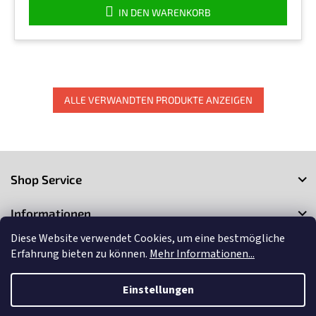
IN DEN WARENKORB
ALLE VERWANDTEN PRODUKTE ANZEIGEN
F
u
Shop Service
ß
z
Informationen
e
i
Diese Website verwendet Cookies, um eine bestmögliche
Kontakt
l
Erfahrung bieten zu können.
Mehr Informationen...
e
Einstellungen
Copyright 2026
3Market
. Alle Rechte vorbehalten.
Cookie-
Einstellungen ändern