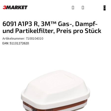
Zum
Inhalt
WAR
springen
6091 A1P3 R, 3M™ Gas-, Dampf-
und Partikelfilter, Preis pro Stück
Artikelnummer:
7100104310
EAN: 51131272620