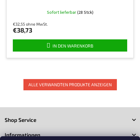
Die
Sofort lieferbar
(28 Stck)
durchschnittliche
Produktbewertung
€32,55 ohne MwSt.
ist
€38,73
5,0
von
5
IN DEN WARENKORB
Sternen.
ALLE VERWANDTEN PRODUKTE ANZEIGEN
F
u
Shop Service
ß
z
Informationen
e