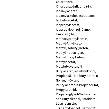
Chlorbenzol,
Chlorbenzotrifluorid (4-),
Isoamylacetat,
Isoamylalkohol, Isobutanol,
Isobutylacetat,
Isopropylacetat,
Isopropylbenzol (Cumol),
Limonen (d-),
Methoxypropylacetat,
Methyl-Amyl-Keton,
Methyl(isobutyl)keton,
Methylmethacrylat,
Methylpropylketon,
Methylacetat,
Metyletylketon, N-
Butylacetat, N-Butylalkohol,
Propionsäure-n-butylester, n-
Nonan, n-Oktan, n-
Pentylacetat, n-Propylacetat,
Propylbromid,
Propylenglykol-Methylether,
sec-Butylalkohol, Stoddard-
Lösungsmittel,
Trimethylbenzol (Gemisch)