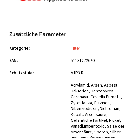
Zusätzliche Parameter
Kategorie
:
Filter
EAN
:
51131272620
Schutzstufe
:
A1P3 R
Acrylamid, Arsen, Asbest,
Bakterien, Benzopyren,
Coronavir, Coviella Burnetti,
Zytostatika, Diazinon,
Dibenziodioxin, Dichroman,
Kobalt, Arsensäure,
Gefährliche Partikel, Nickel,
Vanadiumpentoxid, Salze der
Arsensäure, Sporen, Silber
und seine Verbindungen