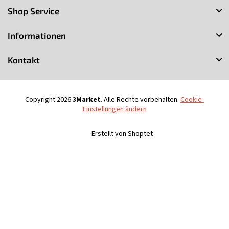
u
Shop Service
ß
z
Informationen
e
i
Kontakt
l
e
Copyright 2026
3Market
. Alle Rechte vorbehalten.
Cookie-
Einstellungen ändern
Erstellt von Shoptet