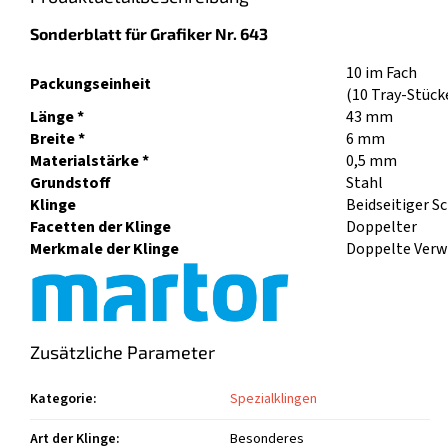
Sonderblatt für Grafiker Nr. 643
10 im Fach
Packungseinheit
(10 Tray-Stück
Länge *
43 mm
Breite *
6 mm
Materialstärke *
0,5 mm
Grundstoff
Stahl
Klinge
Beidseitiger S
Facetten der Klinge
Doppelter
Merkmale der Klinge
Doppelte Verw
Zusätzliche Parameter
Kategorie
:
Spezialklingen
Art der Klinge
:
Besonderes