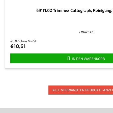
69111.02 Trimmex Cuttograph, Reinigung, 
2 Wochen
€8,92 ohne MwSt.
€10,61
IN DEN WARENKORB
ALLE VERWANDTEN PRODUKTE ANZE
F