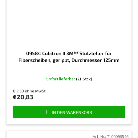
09584 Cubitron II 3M™ Stützteller für
Fiberscheiben, gerippt, Durchmesser 125mm
Die
Sofort lieferbar
(21 Stck)
durchschnittliche
Produktbewertung
€17,50 ohne MwSt.
ist
€20,83
5,0
von
5
IN DEN WARENKORB
Sternen.
Art.-Nr.:
7100099546