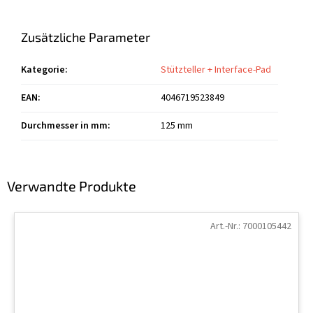
Zusätzliche Parameter
Kategorie
:
Stützteller + Interface-Pad
EAN
:
4046719523849
Durchmesser in mm
:
125 mm
Verwandte Produkte
Art.-Nr.:
7000105442