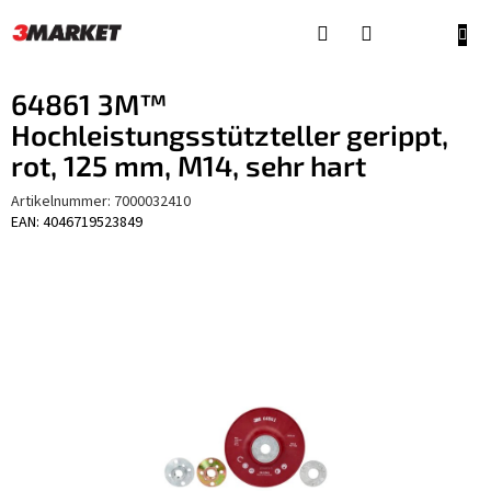
Zum
Inhalt
WAR
springen
64861 3M™
Hochleistungsstützteller gerippt,
rot, 125 mm, M14, sehr hart
Artikelnummer:
7000032410
EAN: 4046719523849