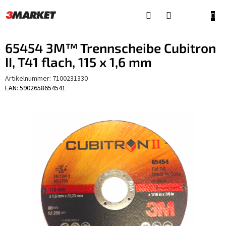
Zum
Inhalt
WAR
springen
65454 3M™ Trennscheibe Cubitron
II, T41 flach, 115 x 1,6 mm
Artikelnummer:
7100231330
EAN: 5902658654541