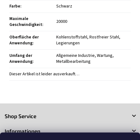
Farbe
:
Schwarz
Maximale
20000
Geschwindigkeit
:
Oberfläche der
Kohlenstoffstahl, Rostfreier Stahl,
Anwendung
:
Legierungen
Umfang der
Allgemeine Industrie, Wartung,
Anwendung
:
Metallbearbeitung
Dieser Artikel ist leider ausverkauft…
F
u
Shop Service
ß
z
Informationen
e