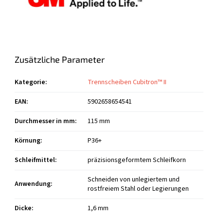
Zusätzliche Parameter
Kategorie
:
Trennscheiben Cubitron™ II
EAN
:
5902658654541
Durchmesser in mm
:
115 mm
Körnung
:
P36+
Schleifmittel
:
präzisionsgeformtem Schleifkorn
Schneiden von unlegiertem und
Anwendung
:
rostfreiem Stahl oder Legierungen
Dicke
:
1,6 mm