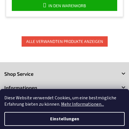
IN DEN WARENKORB
ALLE VERWANDTEN PRODUKTE ANZEIGEN
F
u
Shop Service
ß
z
Informationen
e
i
Diese Website verwendet Cookies, um eine bestmögliche
Kontakt
l
Erfahrung bieten zu können.
Mehr Informationen...
e
Einstellungen
Copyright 2026
3Market
. Alle Rechte vorbehalten.
Cookie-