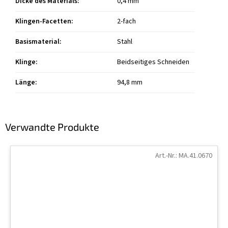
Dicke des Materials
:
0,4 mm
Klingen-Facetten
:
2-fach
Basismaterial
:
Stahl
Klinge
:
Beidseitiges Schneiden
Länge
:
94,8 mm
Verwandte Produkte
Art.-Nr.:
MA.41.0670