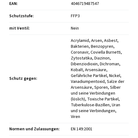
EAN
:
4046719487547
Schutzstufe
:
FFP3
mit Ventil
:
Nein
Acrylamid, Arsen, Asbest,
Bakterien, Benzopyren,
Coronavir, Coviella Burnetti,
Zytostatika, Diazinon,
Dibenziodioxin, Dichroman,
Kobalt, Arsensäure,
Gefährliche Partikel, Nickel,
Schutz gegen
:
Vanadiumpentoxid, Salze der
Arsensäure, Sporen, Silber
und seine Verbindungen
(löslich), Toxische Partikel,
Tuberkulose-Bazillen, Uran
und seine Verbindungen,
Viren
Normen und Zulassungen
:
EN 149:2001