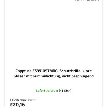
Cappture ES9910STMRG, Schutzbrille, klare
Gläser mit Gummidichtung, nicht beschlagend
Die
Sofort lieferbar
(41 Stck)
durchschnittliche
Produktbewertung
€16,94 ohne MwSt.
ist
€20,16
5,0