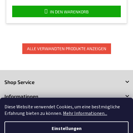
von
5
IN DEN WARENKORB
Sternen.
ALLE VERWANDTEN PRODUKTE ANZEIGEN
F
u
Shop Service
ß
z
Informationen
e
i
Diese Website verwendet Cookies, um eine bestmögliche
Kontakt
l
Erfahrung bieten zu können.
Mehr Informationen...
e
Einstellungen