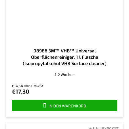
08986 3M™ VHB™ Universal
Oberflächenreiniger, 1 l Flasche
(Isopropylalkohol VHB Surface cleaner)
Die
1-2 Wochen
durchschnittliche
Produktbewertung
€14,54 ohne MwSt.
ist
€17,30
4,5
von
5
IN DEN WARENKORB
Sternen.
Art.-Nr.:
PY.50.0371