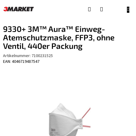
Zum
Inhalt
WAR
springen
9330+ 3M™ Aura™ Einweg-
Atemschutzmaske, FFP3, ohne
Ventil, 440er Packung
Artikelnummer:
7100231525
EAN: 4046719487547