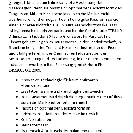
geeignet. Ideal ist auch ihre spezielle Gestaltung der
Nasenregion, denn sie passt sich optimal der Gesichtsform des
Trägers an. Mit der Kinnlasche lässt sich die Maske leicht
positionieren und ermöglicht damit eine gute Passform sowie
einen sicheren Dichtsitz. Die 3M Aura Atemschutzmaske 9330+
ist hygienisch einzeln verpackt und hat die Schutzstufe FFP3 NR
D. Einsatzlimit ist der 30-fache Grenzwert für Partikel. Ihre
Einsatzgebiete liegen im Baugewerbe, in der Landwirtschaft, in
Steinbrüchen, in der Ton- und Keramikindustrie, bei der Eisen-
und Stahlgießerei, in der Chemischen Industrie, bei der
Metallbearbeitung und –verarbeitung, in der Pharmazeutischen
Industrie sowie beim Bau. Zulassung gemäß Norm EN
149:2001+A1:2009.
Innovative Technologie für kaum spürbaren
Atemwiderstand
Lässt Atemwärme und -feuchtigkeit entweichen
Beim Ausatmen wird durch die Siegelpunkte der Luftfluss
durch die Maskenoberseite minimiert
Passt sich optimal der Gesichtsform an
Leichtes Positionieren der Maske im Gesicht
Kein Verrutschen
Bleibt formstabil
Hygienisch & praktische Mitnahmemöglichkeit