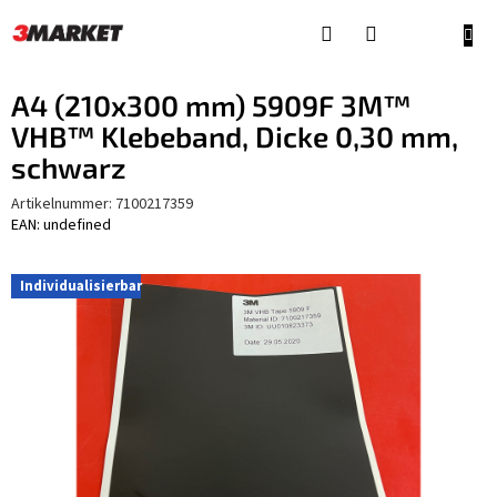
Zum
Inhalt
WAR
springen
A4 (210x300 mm) 5909F 3M™
VHB™ Klebeband, Dicke 0,30 mm,
schwarz
Artikelnummer:
7100217359
EAN: undefined
Individualisierbar