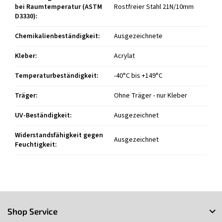
bei Raumtemperatur (ASTM
Rostfreier Stahl 21N/10mm
D3330)
:
Chemikalienbeständigkeit
:
Ausgezeichnete
Kleber
:
Acrylat
Temperaturbeständigkeit
:
-40°C bis +149°C
Träger
:
Ohne Träger - nur Kleber
UV-Beständigkeit
:
Ausgezeichnet
Widerstandsfähigkeit gegen
Ausgezeichnet
Feuchtigkeit
:
F
u
Shop Service
ß