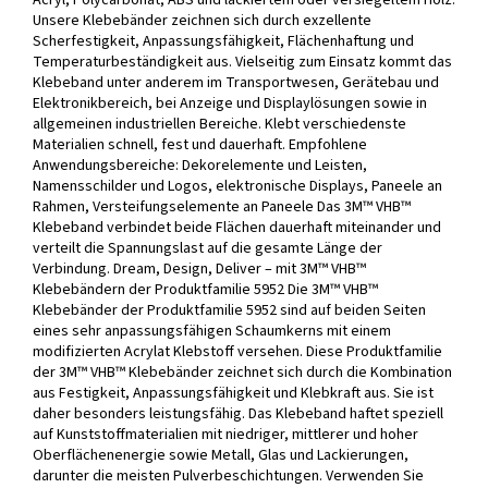
Acryl, Polycarbonat, ABS und lackiertem oder versiegeltem Holz.
Unsere Klebebänder zeichnen sich durch exzellente
Scherfestigkeit, Anpassungsfähigkeit, Flächenhaftung und
Temperaturbeständigkeit aus. Vielseitig zum Einsatz kommt das
Klebeband unter anderem im Transportwesen, Gerätebau und
Elektronikbereich, bei Anzeige und Displaylösungen sowie in
allgemeinen industriellen Bereiche. Klebt verschiedenste
Materialien schnell, fest und dauerhaft. Empfohlene
Anwendungsbereiche: Dekorelemente und Leisten,
Namensschilder und Logos, elektronische Displays, Paneele an
Rahmen, Versteifungselemente an Paneele Das 3M™ VHB™
Klebeband verbindet beide Flächen dauerhaft miteinander und
verteilt die Spannungslast auf die gesamte Länge der
Verbindung. Dream, Design, Deliver – mit 3M™ VHB™
Klebebändern der Produktfamilie 5952 Die 3M™ VHB™
Klebebänder der Produktfamilie 5952 sind auf beiden Seiten
eines sehr anpassungsfähigen Schaumkerns mit einem
modifizierten Acrylat Klebstoff versehen. Diese Produktfamilie
der 3M™ VHB™ Klebebänder zeichnet sich durch die Kombination
aus Festigkeit, Anpassungsfähigkeit und Klebkraft aus. Sie ist
daher besonders leistungsfähig. Das Klebeband haftet speziell
auf Kunststoffmaterialien mit niedriger, mittlerer und hoher
Oberflächenenergie sowie Metall, Glas und Lackierungen,
darunter die meisten Pulverbeschichtungen. Verwenden Sie