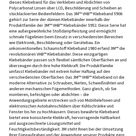
dieses Klebeband für das Verkleben und Abdichten von
Polycarbonat Linsen über LCD, Beschilderung und Scheiben an
stücklackierten Bedienfeldern. Das 3M™ VHB™ Klebeband 5906
gehört zur Serie der dünnen Klebebänder innerhalb der
Produktfamilie der 3M™ VHB™ Klebebänder 5952. Diese Serie hat
eine außergewöhnliche Stoßdämpfleistung und ermöglicht
schmale Fügelinien beim Einsatz in verschiedensten Bereichen
wie Elektronik, Beschilderung oder Gerätebau. Ein
unkonventionelles Schaumstoff Klebeband 1980 erfand 3M™ die
revolutionären VHB™ Klebebänder. Diese einzigartigen
Klebebänder passen sich flexibel sämtlichen Oberflächen an und
überzeugen durch ihre hohe Klebkraft. Die Produktfamilie
umfasst Klebebänder mit extrem hoher Haftung auf den
verschiedensten Oberflächen. Das 3M™ VHB™ Klebeband ist die
moderne Alternative zu Schrauben, Nieten, Schweißnähten und
anderen mechanischen Fügemethoden. Ganz gleich, ob Sie
montieren, befestigen oder abdichten – die
Anwendungsgebiete erstrecken sich von Mobiltelefonen und
elektronischen Autobahnschildern über Kühlschränke und
Fenster bis hin zu Hochhäusern. Dieses bewährte Klebeband
bietet eine konsistente Klebkraft, hervorragende Haltbarkeit
und ausgezeichnete Lösungsmittel und
Feuchtigkeitsbeständigkeit. 3M steht Ihnen bei der Umsetzung
Ihrer Fügeaufgaben und der Anwendung unserer Produkte gern