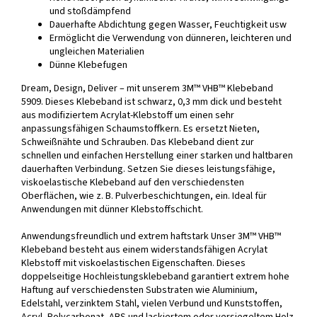
und stoßdämpfend
Dauerhafte Abdichtung gegen Wasser, Feuchtigkeit usw
Ermöglicht die Verwendung von dünneren, leichteren und
ungleichen Materialien
Dünne Klebefugen
Dream, Design, Deliver – mit unserem 3M™ VHB™ Klebeband
5909. Dieses Klebeband ist schwarz, 0,3 mm dick und besteht
aus modifiziertem Acrylat-Klebstoff um einen sehr
anpassungsfähigen Schaumstoffkern. Es ersetzt Nieten,
Schweißnähte und Schrauben. Das Klebeband dient zur
schnellen und einfachen Herstellung einer starken und haltbaren
dauerhaften Verbindung. Setzen Sie dieses leistungsfähige,
viskoelastische Klebeband auf den verschiedensten
Oberflächen, wie z. B. Pulverbeschichtungen, ein. Ideal für
Anwendungen mit dünner Klebstoffschicht.
Anwendungsfreundlich und extrem haftstark Unser 3M™ VHB™
Klebeband besteht aus einem widerstandsfähigen Acrylat
Klebstoff mit viskoelastischen Eigenschaften. Dieses
doppelseitige Hochleistungsklebeband garantiert extrem hohe
Haftung auf verschiedensten Substraten wie Aluminium,
Edelstahl, verzinktem Stahl, vielen Verbund und Kunststoffen,