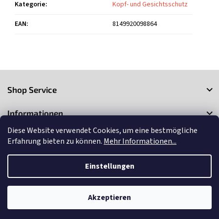
Kategorie
:
Kopf- und Gesichtsschutz
EAN
:
8149920098864
F
u
Shop Service
ß
z
Informationen
e
i
Diese Website verwendet Cookies, um eine bestmögliche
Kontakt
l
Erfahrung bieten zu können.
Mehr Informationen...
e
Einstellungen
Copyright 2026
3Market
. Alle Rechte vorbehalten.
Cookie-
Einstellungen ändern
Akzeptieren
Erstellt von Shoptet