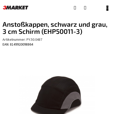
Zum
Inhalt
WAR
springen
Anstoßkappen, schwarz und grau,
3 cm Schirm (EHP50011-3)
Artikelnummer:
PY.50.0487
EAN: 8149920098864