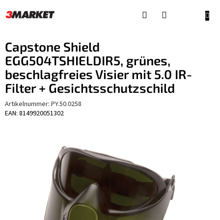
Zum
Inhalt
WAR
springen
Capstone Shield
EGG504TSHIELDIR5, grünes,
beschlagfreies Visier mit 5.0 IR-
Filter + Gesichtsschutzschild
Artikelnummer:
PY.50.0258
EAN: 8149920051302