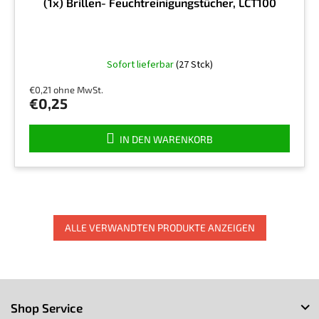
(1x) Brillen- Feuchtreinigungstücher, LCT100
Sofort lieferbar
(27 Stck)
€0,21 ohne MwSt.
€0,25
IN DEN WARENKORB
ALLE VERWANDTEN PRODUKTE ANZEIGEN
F
u
Shop Service
ß