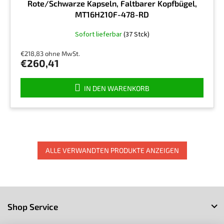
Rote/Schwarze Kapseln, Faltbarer Kopfbügel,
MT16H210F-478-RD
Die
Sofort lieferbar
(37 Stck)
durchschnittliche
Produktbewertung
€218,83 ohne MwSt.
ist
€260,41
4,3
von
5
IN DEN WARENKORB
Sternen.
ALLE VERWANDTEN PRODUKTE ANZEIGEN
F
u
Shop Service
ß