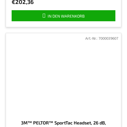
€202,36
4,4
von
5
IN DEN WARENKORB
Sternen.
Art.-Nr.:
7000039607
3M™ PELTOR™ SportTac Headset, 26 dB,