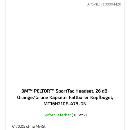
Art.-Nr.:
7100004420
3M™ PELTOR™ SportTac Headset, 26 dB,
Orange/Grüne Kapseln, Faltbarer Kopfbügel,
MT16H210F-478-GN
Die
Sofort lieferbar
(31 Stck)
durchschnittliche
Produktbewertung
€170,05 ohne MwSt.
ist