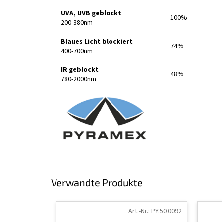
UVA, UVB geblockt
100%
200-380nm
Blaues Licht blockiert
74%
400-700nm
IR geblockt
48%
780-2000nm
Verwandte Produkte
Art.-Nr.:
PY.50.0092