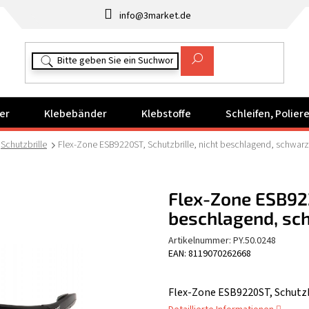
info@3market.de
er
Klebebänder
Klebstoffe
Schleifen, Polie
Schutzbrille
Flex-Zone ESB9220ST, Schutzbrille, nicht beschlagend, schwar
Flex-Zone ESB922
beschlagend, sc
Artikelnummer:
PY.50.0248
EAN: 8119070262668
Flex-Zone ESB9220ST, Schutzb