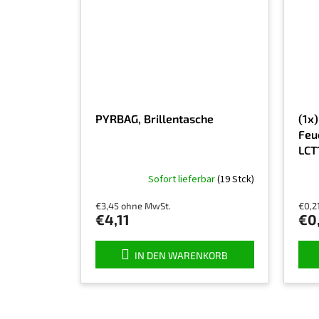
PYRBAG, Brillentasche
(1x)
Feu
LCT
Sofort lieferbar
(19 Stck)
€3,45 ohne MwSt.
€0,2
€4,11
€0
IN DEN WARENKORB