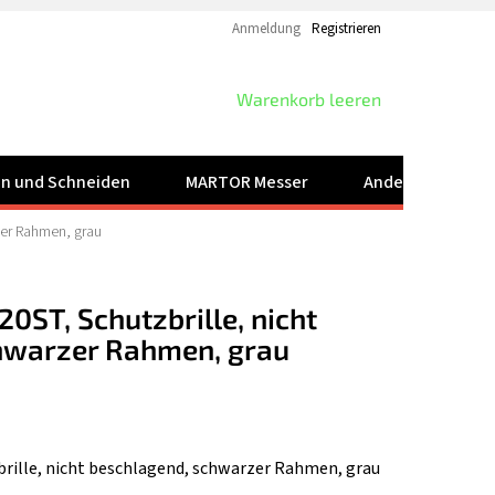
Anmeldung
Registrieren
WARENKORB
Warenkorb leeren
ren und Schneiden
MARTOR Messer
Andere Produkt
zer Rahmen, grau
0ST, Schutzbrille, nicht
hwarzer Rahmen, grau
rille, nicht beschlagend, schwarzer Rahmen, grau