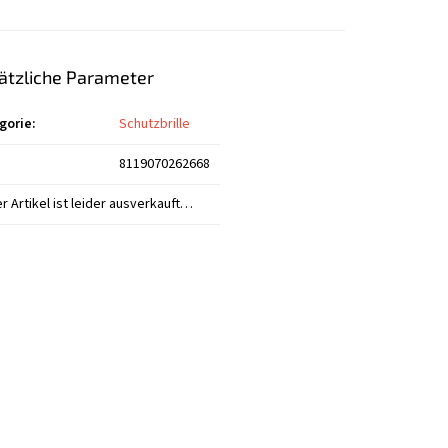
ätzliche Parameter
gorie
:
Schutzbrille
8119070262668
r Artikel ist leider ausverkauft…