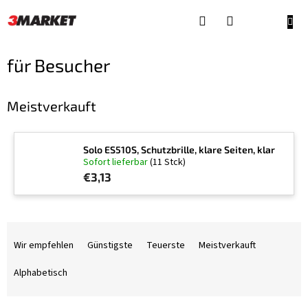
Zum
Inhalt
WAR
springen
für Besucher
Meistverkauft
Solo ES510S, Schutzbrille, klare Seiten, klar
Sofort lieferbar
(11 Stck)
€3,13
P
r
Wir empfehlen
Günstigste
Teuerste
Meistverkauft
o
d
Alphabetisch
u
k