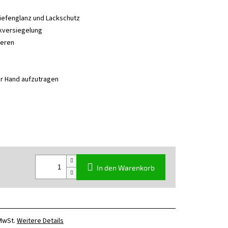
efenglanz und Lackschutz
kversiegelung
meren
er Hand aufzutragen
In den Warenkorb
 MwSt.
Weitere Details