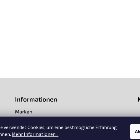
Informationen
Marken
Impressum
te verwendet Cookies, um eine bestmögliche Erfahrung
Ak
önnen.
Mehr Informationen...
Über uns