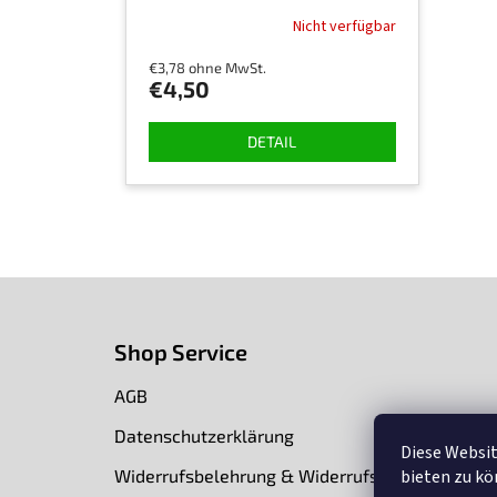
Nicht verfügbar
€3,78 ohne MwSt.
€4,50
DETAIL
F
u
ß
Shop Service
z
e
AGB
i
l
Datenschutzerklärung
Diese Websi
e
Widerrufsbelehrung & Widerrufsformular
bieten zu k