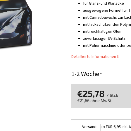
für Glanz- und Klarlacke
ausgewogene Formel für Ti
mit Carnaubawachs zur Lac
mit lackschützenden Poly
mit reichhaltigen Ölen
zuverlässiger UV-Schutz
mit Poliermaschine oder p
Detaillierte Informationen
1-2 Wochen
€25,78
/ Stck
€21,66 ohne MwSt.
Verkaufspreis:
Versand:
ab EUR 6,95 inkl.