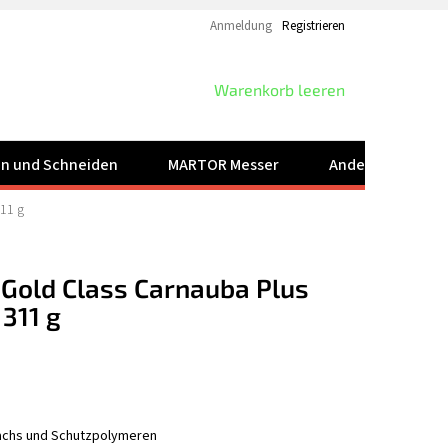
Anmeldung
Registrieren
WARENKORB
Warenkorb leeren
ren und Schneiden
MARTOR Messer
Andere Produkt
11 g
 Gold Class Carnauba Plus
311 g
chs und Schutzpolymeren