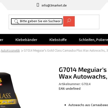
info@3market.de
er
Klebebänder
Klebstoffe
Schleifen, Polie
AutoKosmetik
G7014 Meguiar's Gold Class Carnauba Plus Wax Autowachs, 3
G7014 Meguiar's
Wax Autowachs, 
Artikelnummer:
G7014
EAN: undefined
Autowachs aus Carnaubawa