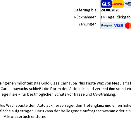
Lieferung bis:
24.08.2026
Rücknahmen:
14 Tage Rückgabe
Zahlungen:
eingehen möchten: Das Gold Class Carnauba Plus Paste Wax von Meguiar’s h
: Carnaubawachs schließt die Poren des Autolacks und verleiht ihm somit ein
egeln sie – für bestmöglichen Schutz vor Nässe und UV-Strahlung.
a Plus Wachspaste dem Autolack hervorragenden Tiefenglanz und einen hoh
erfläche aufgetragen: Dazu kann der beiliegende Auftragsschwamm oder ei
em Mikrofasertuch entfernen.