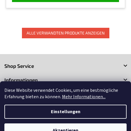
ALLE VERWANDTEN PRODUKTE ANZEIGEN
F
u
Shop Service
ß
z
Informationen
e
i
Diese Website verwendet Cookies, um eine bestmögliche
Kontakt
l
Erfahrung bieten zu können.
Mehr Informationen...
e
Einstellungen
Copyright 2026
3Market
. Alle Rechte vorbehalten.
Cookie-
Einstellungen ändern
Akzeptieren