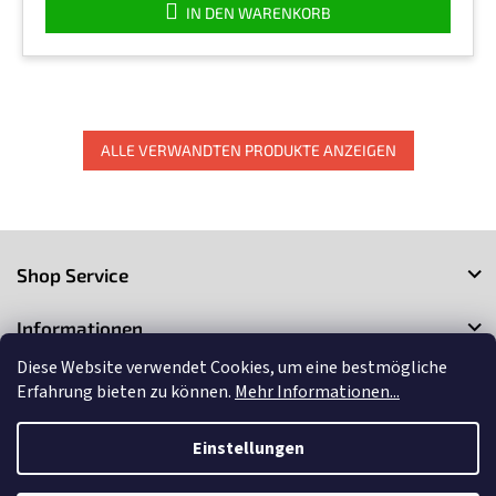
IN DEN WARENKORB
ALLE VERWANDTEN PRODUKTE ANZEIGEN
F
u
Shop Service
ß
z
Informationen
e
i
Diese Website verwendet Cookies, um eine bestmögliche
Kontakt
l
Erfahrung bieten zu können.
Mehr Informationen...
e
Einstellungen
Copyright 2026
3Market
. Alle Rechte vorbehalten.
Cookie-
Einstellungen ändern