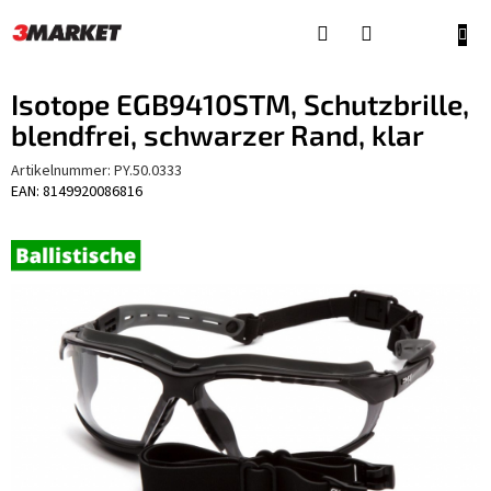
Zum
Inhalt
WAR
springen
Isotope EGB9410STM, Schutzbrille,
blendfrei, schwarzer Rand, klar
Artikelnummer:
PY.50.0333
EAN: 8149920086816