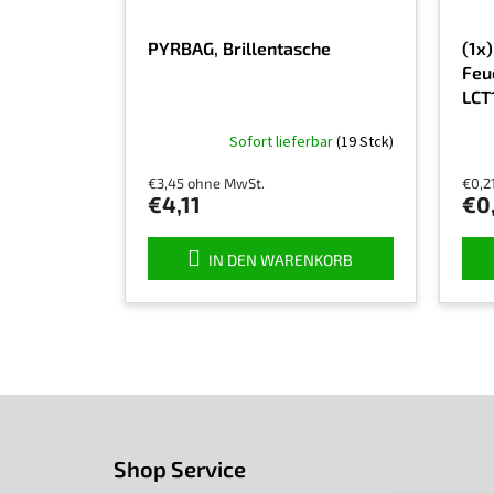
PYRBAG, Brillentasche
(1x)
Feu
LCT
Sofort lieferbar
(19 Stck)
€3,45 ohne MwSt.
€0,2
€4,11
€0
IN DEN WARENKORB
F
u
ß
Shop Service
z