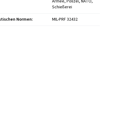
Armee, Polizei, NATO,
Schießerei
istischen Normen
:
MIL-PRF 32432