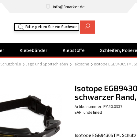
info@3market.de
er
Klebebänder
Klebstoffe
Schleifen, Polie
Schutzbrille
Jagd und Sportschießen
Taktische
Isotope EGB9430STM, Sch
Isotope EGB9430S
schwarzer Rand,
Artikelnummer:
PY.50.0337
EAN: undefined
Isotope EGB9430STM, Schutzbr