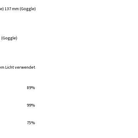
le) 137 mm (Goggle)
 (Goggle)
em Licht verwendet
89%
99%
75%