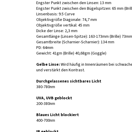
Engster Punkt zwischen den Linsen: 13 mm
Engster Punkt zwischen den Bügelspitzen: 65 mm (Bril
Linsenbasis: 9.5 Curve
Objektivgröße Diagonale: 74,7 mm
Objektivgröße vertikal: 45 mm
Dicke der Linse: 2,3 mm
Gesamtlänge (Linsen-Spitze): 163-173mm (Brille) 73mm
Gesamtbreite (Scharnier-Scharnier): 134 mm
PD: 64mm
Gewicht: 41gm (Brille) 40,68gm (Goggle)
Gelbe Linse:
Wird häufig in Innenräumen bei schwach
und verstärkt den Kontrast.
Durchgelassenes sichtbares Licht
380-780nm
UVA, UVB geblockt
200-380nm
Blaues Licht blockiert
400-700nm
IR geblockt