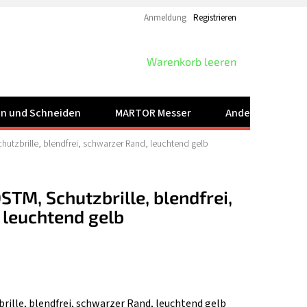
Anmeldung
Registrieren
WARENKORB
Warenkorb leeren
ren und Schneiden
MARTOR Messer
Andere Produkt
utzbrille, blendfrei, schwarzer Rand, leuchtend gelb
TM, Schutzbrille, blendfrei,
 leuchtend gelb
ille, blendfrei, schwarzer Rand, leuchtend gelb