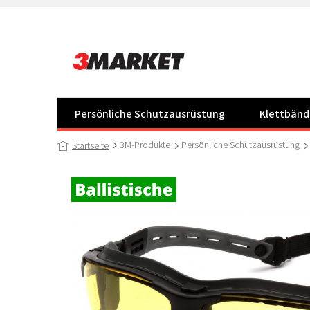
Zum
Inhalt
springen
Persönliche Schutzausrüstung
Klettbänd
3M-Produkte
Persönliche Schutzausrüstung
Startseite