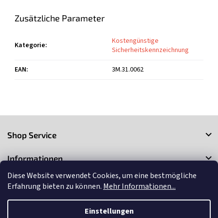
Zusätzliche Parameter
Kostengünstige
Kategorie
:
Sicherheitskennzeichnung
EAN
:
3M.31.0062
F
u
Shop Service
ß
z
Informationen
e
i
Diese Website verwendet Cookies, um eine bestmögliche
Kontakt
l
Erfahrung bieten zu können.
Mehr Informationen...
e
Einstellungen