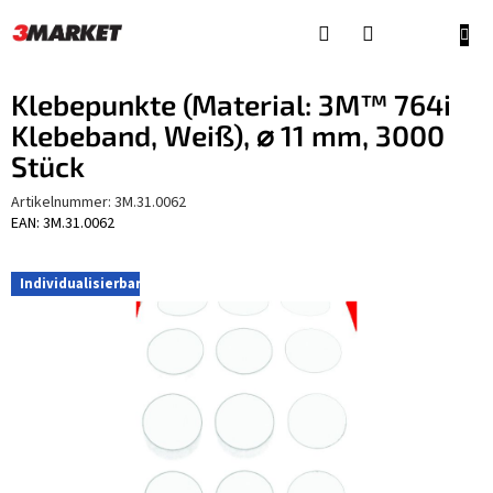
Zum
Inhalt
WAR
springen
Klebepunkte (Material: 3M™ 764i
Klebeband, Weiß), ⌀ 11 mm, 3000
Stück
Artikelnummer:
3M.31.0062
EAN: 3M.31.0062
Individualisierbar