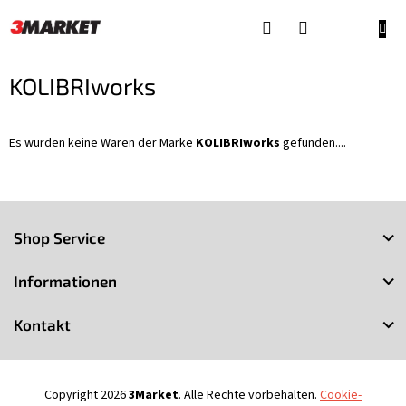
Zum
Inhalt
WAR
springen
KOLIBRIworks
Es wurden keine Waren der Marke
KOLIBRIworks
gefunden....
F
u
Shop Service
ß
z
Informationen
e
i
Kontakt
l
e
Copyright 2026
3Market
. Alle Rechte vorbehalten.
Cookie-