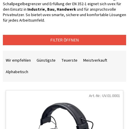
Schallpegelbegrenzer und Erfüllung der EN 352-1 eignet sich uvex für
den Einsatz in
Industrie, Bau, Handwerk
und für anspruchsvolle
Privatnutzer. So bietet uvex smarte, sichere und komfortable Lösungen
für jedes Arbeitsumfeld.
FILTER ÖFFNEN
P
r
Wir empfehlen
Günstigste
Teuerste
Meistverkauft
o
d
Alphabetisch
u
k
L
t
i
Art.-Nr.:
UV.01.0001
s
s
o
t
r
e
t
d
i
e