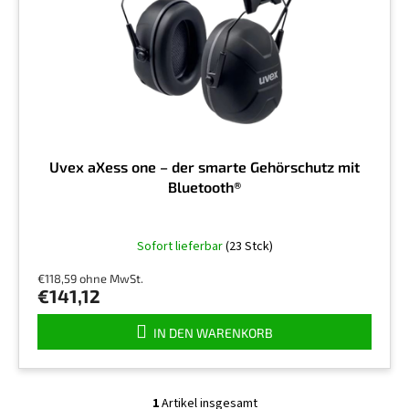
e
r
r
P
u
r
n
o
g
d
u
k
t
Uvex aXess one – der smarte Gehörschutz mit
e
Bluetooth®
Sofort lieferbar
(23 Stck)
€118,59 ohne MwSt.
€141,12
IN DEN WARENKORB
1
Artikel insgesamt