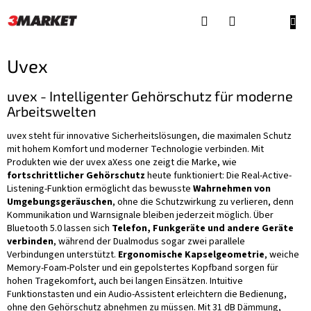
Zum
Inhalt
WAR
springen
Uvex
uvex - Intelligenter Gehörschutz für moderne
Arbeitswelten
uvex steht für innovative Sicherheitslösungen, die maximalen Schutz
mit hohem Komfort und moderner Technologie verbinden. Mit
Produkten wie der uvex aXess one zeigt die Marke, wie
fortschrittlicher Gehörschutz
heute funktioniert: Die Real-Active-
Listening-Funktion ermöglicht das bewusste
Wahrnehmen von
Umgebungsgeräuschen
, ohne die Schutzwirkung zu verlieren, denn
Kommunikation und Warnsignale bleiben jederzeit möglich. Über
Bluetooth 5.0 lassen sich
Telefon, Funkgeräte und andere Geräte
verbinden
, während der Dualmodus sogar zwei parallele
Verbindungen unterstützt.
Ergonomische Kapselgeometrie
, weiche
Memory-Foam-Polster und ein gepolstertes Kopfband sorgen für
hohen Tragekomfort, auch bei langen Einsätzen. Intuitive
Funktionstasten und ein Audio-Assistent erleichtern die Bedienung,
ohne den Gehörschutz abnehmen zu müssen. Mit 31 dB Dämmung,