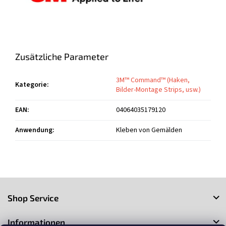
Zusätzliche Parameter
3M™ Command™ (Haken,
Kategorie
:
Bilder-Montage Strips, usw.)
EAN
:
04064035179120
Anwendung
:
Kleben von Gemälden
F
u
Shop Service
ß
z
Informationen