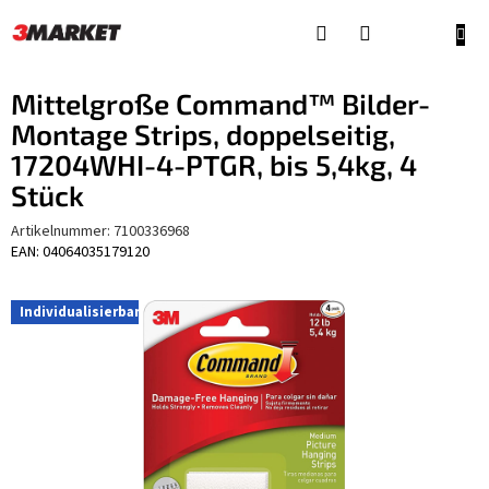
Zum
Inhalt
WAR
springen
Mittelgroße Command™ Bilder-
Montage Strips, doppelseitig,
17204WHI-4-PTGR, bis 5,4kg, 4
Stück
Artikelnummer:
7100336968
EAN: 04064035179120
Individualisierbar