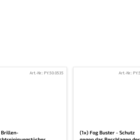
Art.-Nr.:
PY.50.0535
Art.-Nr.:
PY.
 Brillen-
(1x) Fog Buster - Schutz
chtreinigungstücher,
gegen das Beschlagen der