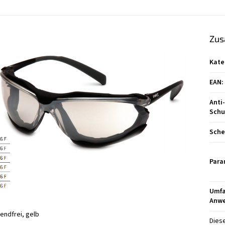
Zus
Kate
EAN
:
Anti
Schu
Sche
Para
Umfa
Anw
endfrei, gelb
Diese