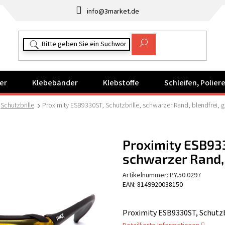
info@3market.de
er
Klebebänder
Klebstoffe
Schleifen, Polie
Schutzbrille
Proximity ESB9330ST, Schutzbrille, schwarzer Rand, blendfrei, g
Proximity ESB933
schwarzer Rand, 
Artikelnummer:
PY.50.0297
EAN: 8149920038150
Proximity ESB9330ST, Schutzbr