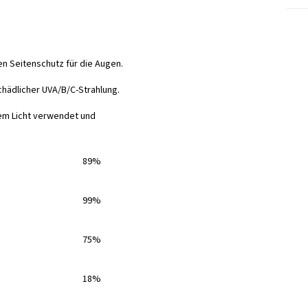
n Seitenschutz für die Augen.
chädlicher UVA/B/C-Strahlung.
em Licht verwendet und
89%
99%
75%
18%