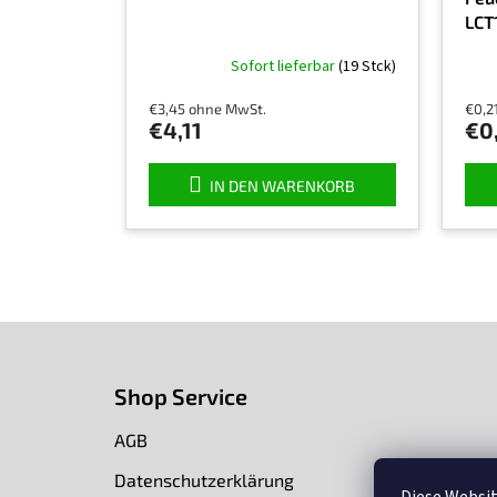
LCT
Sofort lieferbar
(19 Stck)
€3,45 ohne MwSt.
€0,2
€4,11
€0
IN DEN WARENKORB
F
u
ß
Shop Service
z
e
AGB
i
l
Datenschutzerklärung