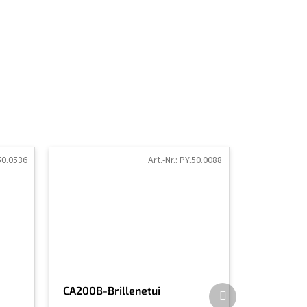
50.0536
Art.-Nr.:
PY.50.0088
Nächstes
CA200B-Brillenetui
Produkt