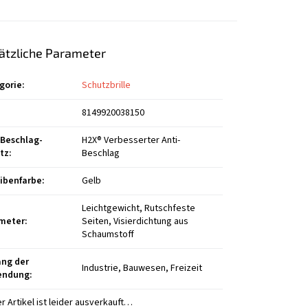
ätzliche Parameter
gorie
:
Schutzbrille
8149920038150
-Beschlag-
H2X® Verbesserter Anti-
tz
:
Beschlag
ibenfarbe
:
Gelb
Leichtgewicht, Rutschfeste
meter
:
Seiten, Visierdichtung aus
Schaumstoff
ng der
Industrie, Bauwesen, Freizeit
endung
:
r Artikel ist leider ausverkauft…