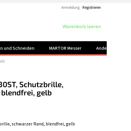
Anmeldung
Registrieren
WARENKORB
Warenkorb leeren
ren und Schneiden
MARTOR Messer
Andere Produkt
elb
0ST, Schutzbrille,
blendfrei, gelb
ille, schwarzer Rand, blendfrei, gelb